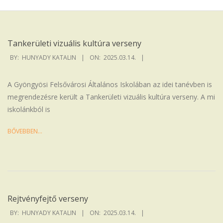
Iskola
Tankerületi vizuális kultúra verseny
2025-
BY:
HUNYADY KATALIN
ON:
2025.03.14.
03-
14
A Gyöngyösi Felsővárosi Általános Iskolában az idei tanévben is
megrendezésre került a Tankerületi vizuális kultúra verseny. A mi
iskolánkból is
BŐVEBBEN…
Rejtvényfejtő verseny
2025-
BY:
HUNYADY KATALIN
ON:
2025.03.14.
03-