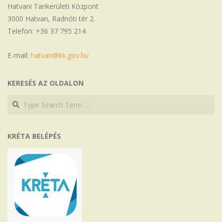
Hatvani Tankerületi Központ
3000 Hatvan, Radnóti tér 2.
Telefon: +36 37 795 214
E-mail:
hatvan@kk.gov.hu
KERESÉS AZ OLDALON
Search
Search
KRÉTA BELÉPÉS