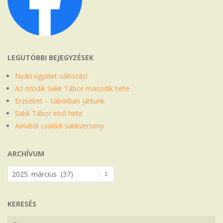
LEGUTÓBBI BEJEGYZÉSEK
Nyári ügyelet változás!
Az ötödik Sakk Tábor második hete
Erzsébet – táborban jártunk
Sakk Tábor első hete
Amatőr családi sakkverseny
ARCHÍVUM
Archívum
KERESÉS
Search
Search