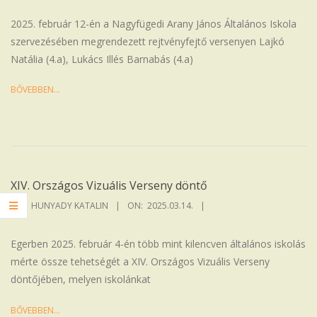
14
2025. február 12-én a Nagyfügedi Arany János Általános Iskola
szervezésében megrendezett rejtvényfejtő versenyen Lajkó
Natália (4.a), Lukács Illés Barnabás (4.a)
BŐVEBBEN…
XIV. Országos Vizuális Verseny döntő
2025-
BY:
HUNYADY KATALIN
ON:
2025.03.14.
03-
14
Egerben 2025. február 4-én több mint kilencven általános iskolás
mérte össze tehetségét a XIV. Országos Vizuális Verseny
döntőjében, melyen iskolánkat
BŐVEBBEN…