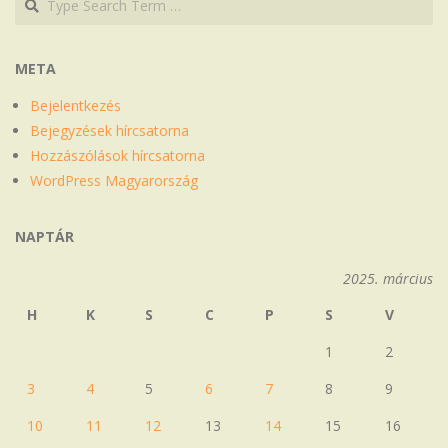
META
Bejelentkezés
Bejegyzések hírcsatorna
Hozzászólások hírcsatorna
WordPress Magyarország
NAPTÁR
2025. március
H
K
S
C
P
S
V
1
2
3
4
5
6
7
8
9
10
11
12
13
14
15
16