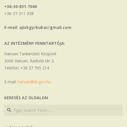
+36-30-831-7040
+36-37-311-938
E-mail: ajiskgy/kukac/gmail.com
AZ INTÉZMÉNY FENNTARTÓJA:
Hatvani Tankerületi Központ
3000 Hatvan, Radnóti tér 2.
Telefon: +36 37 795 214
E-mail:
hatvan@kk.gov.hu
KERESÉS AZ OLDALON
Search
Search