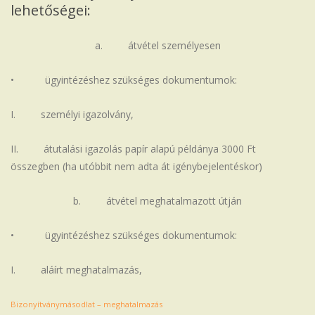
lehetőségei:
a. átvétel személyesen
• ügyintézéshez szükséges dokumentumok:
I. személyi igazolvány,
II. átutalási igazolás papír alapú példánya 3000 Ft
összegben (ha utóbbit nem adta át igénybejelentéskor)
b. átvétel meghatalmazott útján
• ügyintézéshez szükséges dokumentumok:
I. aláírt meghatalmazás,
Bizonyítványmásodlat – meghatalmazás