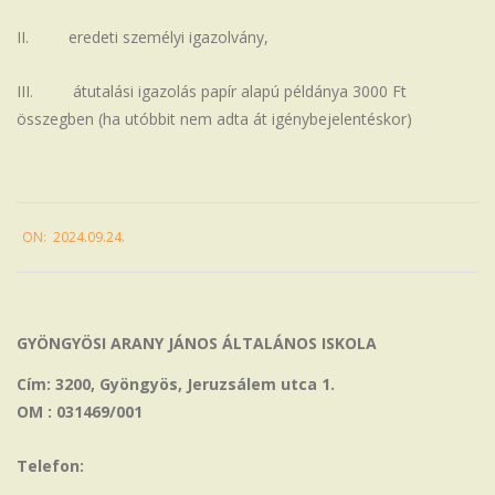
II. eredeti személyi igazolvány,
III. átutalási igazolás papír alapú példánya 3000 Ft
összegben (ha utóbbit nem adta át igénybejelentéskor)
2024-
ON:
2024.09.24.
09-
24
GYÖNGYÖSI ARANY JÁNOS ÁLTALÁNOS ISKOLA
Cím: 3200, Gyöngyös, Jeruzsálem utca 1.
OM : 031469/001
Telefon: