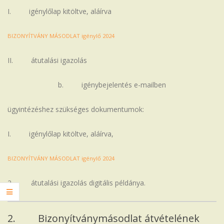
I. igénylőlap kitöltve, aláírva
BIZONYÍTVÁNY MÁSODLAT igénylő 2024
II. átutalási igazolás
b. igénybejelentés e-mailben
ügyintézéshez szükséges dokumentumok:
I. igénylőlap kitöltve, aláírva,
BIZONYÍTVÁNY MÁSODLAT igénylő 2024
2. átutalási igazolás digitális példánya.
2. Bizonyítványmásodlat átvételének