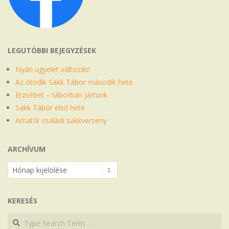
LEGUTÓBBI BEJEGYZÉSEK
Nyári ügyelet változás!
Az ötödik Sakk Tábor második hete
Erzsébet – táborban jártunk
Sakk Tábor első hete
Amatőr családi sakkverseny
ARCHÍVUM
Archívum
KERESÉS
Search
Search