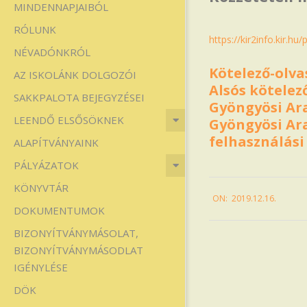
MINDENNAPJAIBÓL
Iskola
RÓLUNK
https://kir2info.kir.h
NÉVADÓNKRÓL
Kötelező-olv
AZ ISKOLÁNK DOLGOZÓI
Alsós kötele
SAKKPALOTA BEJEGYZÉSEI
Gyöngyösi Ara
LEENDŐ ELSŐSÖKNEK
Gyöngyösi Ara
felhasználási
ALAPÍTVÁNYAINK
PÁLYÁZATOK
2019-
KÖNYVTÁR
ON:
2019.12.16.
12-
DOKUMENTUMOK
16
BIZONYÍTVÁNYMÁSOLAT,
BIZONYÍTVÁNYMÁSODLAT
IGÉNYLÉSE
DÖK