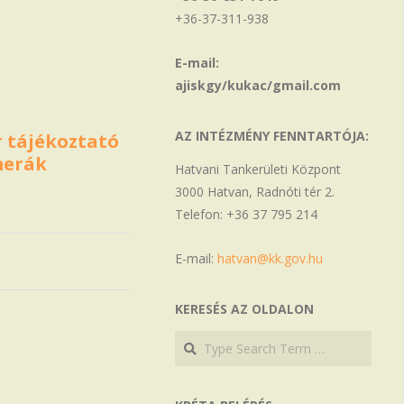
+36-37-311-938
E-mail:
ajiskgy/kukac/gmail.com
AZ INTÉZMÉNY FENNTARTÓJA:
r tájékoztató
merák
Hatvani Tankerületi Központ
3000 Hatvan, Radnóti tér 2.
Telefon: +36 37 795 214
E-mail:
hatvan@kk.gov.hu
KERESÉS AZ OLDALON
Search
Search