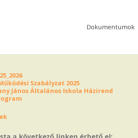
Dokumentumok
25_2026
 Működési Szabályzat 2025
ny János Általános Iskola Házirend
rogram
vek
ista a következő linken érhető el: