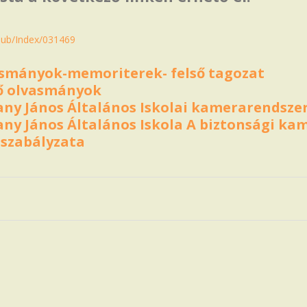
u/pub/Index/031469
asmányok-memoriterek- felső tagozat
ző olvasmányok
ny János Általános Iskolai kamerarendsze
ny János Általános Iskola A biztonsági ka
 szabályzata