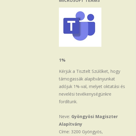
MICROSOFT TEAMS
1%
Kérjük a Tisztelt Szülőket, hogy
támogassák alapítványunkat
adójuk 1%-val, melyet oktatási és
nevelési tevékenységünkre
fordítunk.
Neve:
Gyöngyösi Magiszter
Alapítvány
Címe: 3200 Gyöngyös,