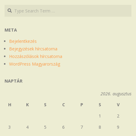
Search
Search
META
Bejelentkezés
Bejegyzések hírcsatorna
Hozzászólások hírcsatorna
WordPress Magyarország
NAPTÁR
2026. augusztus
H
K
S
C
P
S
V
1
2
3
4
5
6
7
8
9