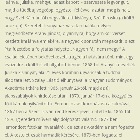
leánya, Juliska, méhgyulladást kapott – szervezete legyöngült,
majd a tüdőbaj végképp legyőzte, fél évvel azután meg is halt,
hogy Szél Kálmántól megszületett kislánya, Szél Piroska (a költő
unokája). Szeretett leányának váratlan halála mélyen
megrendítette Arany Jánost, olyannyira, hogy amikor verset
kezdett írni lánya emlékére, a negyedik sor után megakadt, s ezt
írta füzetébe a folytatás helyett: „Nagyon fáj! nem megy!” A
családi életében bekövetkezett tragédia hatására több mint egy
évtizedre a költő is elhallgatott benne. 1868-tól Aranyék nevelték
Juliska kislányát, aki 21 éves korában ugyancsak a tüdőbaj
áldozata lett. Szalay László elhunytával a Magyar Tudományos
Akadémia titkára lett 1865. január 26-tól, majd az új
alapszabályok kihirdetése után, 1870. január 17-én a közgyűlés
főtitkárnak nyilvánította. Ferenc József koronázása alkalmával,
1867-ben a Szent István-rend keresztjével tüntette ki. 1865-től
1876-ig eredeti művein alig dolgozott valamit. 1877-ben
lemondott főtitkári hivataláról, de ezt az Akadémia nem fogadta
el. A testület csak harmadik kérésére, 1879-ben fogadta el