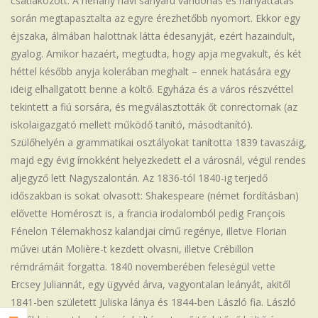
csatlakozott. A néhány havi sanyarú vándorlás és hányattatás
során megtapasztalta az egyre érezhetőbb nyomort. Ekkor egy
éjszaka, álmában halottnak látta édesanyját, ezért hazaindult,
gyalog. Amikor hazaért, megtudta, hogy apja megvakult, és két
héttel később anyja kolerában meghalt – ennek hatására egy
ideig elhallgatott benne a költő. Egyháza és a város részvéttel
tekintett a fiú sorsára, és megválasztották őt conrectornak (az
iskolaigazgató mellett működő tanító, másodtanító).
Szülőhelyén a grammatikai osztályokat tanította 1839 tavaszáig,
majd egy évig írnokként helyezkedett el a városnál, végül rendes
aljegyző lett Nagyszalontán. Az 1836-tól 1840-ig terjedő
időszakban is sokat olvasott: Shakespeare (német fordításban)
elővette Homéroszt is, a francia irodalomból pedig François
Fénelon Télemakhosz kalandjai című regénye, illetve Florian
művei után Molière-t kezdett olvasni, illetve Crébillon
rémdrámáit forgatta. 1840 novemberében feleségül vette
Ercsey Juliannát, egy ügyvéd árva, vagyontalan leányát, akitől
1841-ben született Juliska lánya és 1844-ben László fia. László