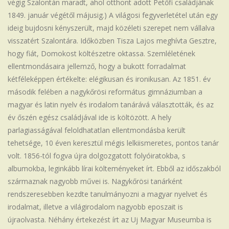
végig Szalontán maradt, ahol otthont adott Petőfi családjának
1849. január végétől májusig.) A világosi fegyverletétel után egy
ideig bujdosni kényszerült, majd közéleti szerepet nem vállalva
visszatért Szalontára. Időközben Tisza Lajos meghívta Gesztre,
hogy fiát, Domokost költészetre oktassa. Szemléletének
ellentmondásaira jellemző, hogy a bukott forradalmat
kétféleképpen értékelte: elégikusan és ironikusan. Az 1851. év
második felében a nagykőrösi református gimnáziumban a
magyar és latin nyelv és irodalom tanárává választották, és az
év őszén egész családjával ide is költözött. A hely
parlagiasságával feloldhatatlan ellentmondásba került
tehetsége, 10 éven keresztül mégis lelkiismeretes, pontos tanár
volt. 1856-tól fogva újra dolgozgatott folyóiratokba, s
albumokba, leginkább lírai költeményeket írt. Ebből az időszakból
származnak nagyobb művei is. Nagykőrösi tanárként
rendszeresebben kezdte tanulmányozni a magyar nyelvet és
irodalmat, illetve a világirodalom nagyobb eposzait is
újraolvasta. Néhány értekezést írt az Uj Magyar Museumba is