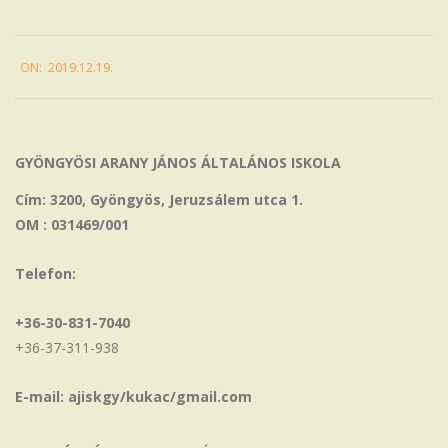
2019-
ON:
2019.12.19.
12-
19
GYÖNGYÖSI ARANY JÁNOS ÁLTALÁNOS ISKOLA
Cím: 3200, Gyöngyös, Jeruzsálem utca 1.
OM : 031469/001
Telefon:
+36-30-831-7040
+36-37-311-938
E-mail: ajiskgy/kukac/gmail.com