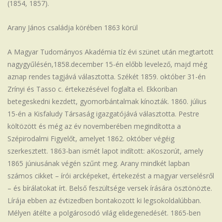
(1854, 1857).
Arany János családja körében 1863 körül
A Magyar Tudományos Akadémia tíz évi szünet után megtartott
nagygyűlésén,1858.december 15-én előbb levelező, majd még
aznap rendes tagjává választotta. Székét 1859. október 31-én
Zrínyi és Tasso c. értekezésével foglalta el. Ekkoriban
betegeskedni kezdett, gyomorbántalmak kínozták. 1860. július
15-én a Kisfaludy Társaság igazgatójává választotta. Pestre
költözött és még az év novemberében megindította a
Szépirodalmi Figyelőt, amelyet 1862. október végéig
szerkesztett. 1863-ban ismét lapot indított: aKoszorút, amely
1865 júniusának végén szűnt meg. Arany mindkét lapban
számos cikket – írói arcképeket, értekezést a magyar verselésről
– és bírálatokat írt. Belső feszültsége versek írására ösztönözte.
Lírája ebben az évtizedben bontakozott ki legsokoldalúbban.
Mélyen átélte a polgárosodó világ elidegenedését. 1865-ben