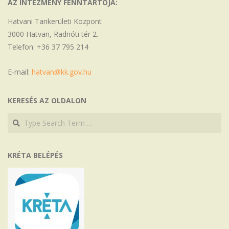
AZ INTÉZMÉNY FENNTARTÓJA:
Hatvani Tankerületi Központ
3000 Hatvan, Radnóti tér 2.
Telefon: +36 37 795 214
E-mail:
hatvan@kk.gov.hu
KERESÉS AZ OLDALON
Search
Search
KRÉTA BELÉPÉS