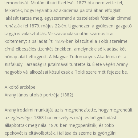
lemondását. Miután titkári fizetését 1877 óta nem vette fel,
felkérték, hogy legalább az akadémia palotájában elfoglalt
lakását tartsa meg, egyszersmind a tiszteletbeli főtitkári címmel
ruházták fel 1879. május 22-én. Ugyanezen a gyűlésen igazgató
taggá is választották. Visszavonulása után számos lírai
költeményt s balladát írt. 1879-ben készült el a Toldi szerelme
című elbeszélés tizenkét énekben, amelynek első kiadása két
hónap alatt elfogyott. A Magyar Tudományos Akadémia és a
Kisfaludy Társaság is jutalmával tüntette ki. Élete végén Arany
nagyobb vállalkozásai közül csak a Toldi szerelmét fejezte be.
A költő arcképe
Arany János utolsó portréja (1882)
Arany irodalmi munkáját az is megnehezítette, hogy megrendült
az egészsége: 1868-ban veszélyes máj- és bélgyulladást
állapítottak meg nála. 1870-ben megoperálták, és több
epekövét is eltávolították. Hallása és szeme is gyöngülni