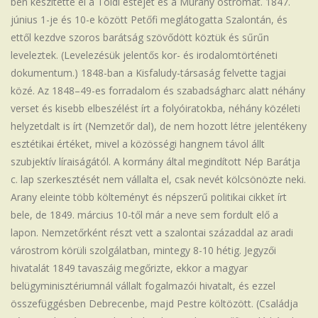
ben készítette el a Toldi estéjét és a Murány ostromát. 1847.
június 1-je és 10-e között Petőfi meglátogatta Szalontán, és
ettől kezdve szoros barátság szövődött köztük és sűrűn
leveleztek. (Levelezésük jelentős kor- és irodalomtörténeti
dokumentum.) 1848-ban a Kisfaludy-társaság felvette tagjai
közé. Az 1848–49-es forradalom és szabadságharc alatt néhány
verset és kisebb elbeszélést írt a folyóiratokba, néhány közéleti
helyzetdalt is írt (Nemzetőr dal), de nem hozott létre jelentékeny
esztétikai értéket, mivel a közösségi hangnem távol állt
szubjektív líraiságától. A kormány által megindított Nép Barátja
c. lap szerkesztését nem vállalta el, csak nevét kölcsönözte neki.
Arany eleinte több költeményt és népszerű politikai cikket írt
bele, de 1849. március 10-től már a neve sem fordult elő a
lapon. Nemzetőrként részt vett a szalontai századdal az aradi
várostrom körüli szolgálatban, mintegy 8-10 hétig. Jegyzői
hivatalát 1849 tavaszáig megőrizte, ekkor a magyar
belügyminisztériumnál vállalt fogalmazói hivatalt, és ezzel
összefüggésben Debrecenbe, majd Pestre költözött. (Családja