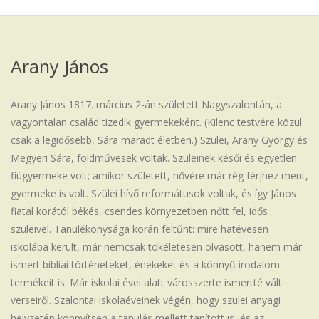
Iskola
Arany János
Arany János 1817. március 2-án született Nagyszalontán, a
vagyontalan család tizedik gyermekeként. (Kilenc testvére közül
csak a legidősebb, Sára maradt életben.) Szülei, Arany György és
Megyeri Sára, földművesek voltak. Szüleinek késői és egyetlen
fiúgyermeke volt; amikor született, nővére már rég férjhez ment,
gyermeke is volt. Szülei hívő reformátusok voltak, és így János
fiatal korától békés, csendes környezetben nőtt fel, idős
szüleivel. Tanulékonysága korán feltűnt: mire hatévesen
iskolába került, már nemcsak tökéletesen olvasott, hanem már
ismert bibliai történeteket, énekeket és a könnyű irodalom
termékeit is. Már iskolai évei alatt városszerte ismertté vált
verseiről. Szalontai iskolaéveinek végén, hogy szülei anyagi
helyzetén könnyítsen a tanulás mellett tanított is, és az