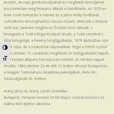
kezdett, de neje gondoskodásának és megfelelő étrendjének
köszönhetően még hivatalos állását is betölthette. Az 1870-es
évek során befejezte a Hamlet és a János király fordítását.
Lefordította Arisztophanész összes műveit, elkészült a Bolond
Istók-kal, valamint megírta az Őszikék című ciklusát, s
bevégezte a Toldi-trilógia középső részét, a Toldi szerelmé-t.
Régi betegsége, a heveny hörgőgyulladás, 1878 áprilisában újra
kitört rajta, de a szokottnál súlyosabban. Végül a Petőfi-szobor
Nagy kontraszt váltása
1882.október 15-i avatásán megfázott és tüdőgyulladást kapott.
Betűméret váltása
Ettől kezdve állapota fokozatosan romlott, és néhány nappal
később, 1882.október 22-én déli 12 órakor elhunyt Budapesten,
a Magyar Tudományos Akadémia palotájában, élete 66.,
házasságának 42. évében.
Arany János és Arany László síremléke
Budapest, Kerepesi temető Stróbl Alajos szobrászművész és
Kallina Mór építész alkotása