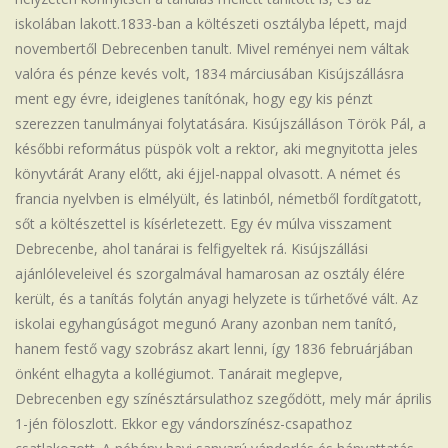
iskolában lakott.1833-ban a költészeti osztályba lépett, majd
novembertől Debrecenben tanult. Mivel reményei nem váltak
valóra és pénze kevés volt, 1834 márciusában Kisújszállásra
ment egy évre, ideiglenes tanítónak, hogy egy kis pénzt
szerezzen tanulmányai folytatására. Kisújszálláson Török Pál, a
későbbi református püspök volt a rektor, aki megnyitotta jeles
könyvtárát Arany előtt, aki éjjel-nappal olvasott. A német és
francia nyelvben is elmélyült, és latinból, németből fordítgatott,
sőt a költészettel is kísérletezett. Egy év múlva visszament
Debrecenbe, ahol tanárai is felfigyeltek rá. Kisújszállási
ajánlóleveleivel és szorgalmával hamarosan az osztály élére
került, és a tanítás folytán anyagi helyzete is tűrhetővé vált. Az
iskolai egyhangúságot megunó Arany azonban nem tanító,
hanem festő vagy szobrász akart lenni, így 1836 februárjában
önként elhagyta a kollégiumot. Tanárait meglepve,
Debrecenben egy színésztársulathoz szegődött, mely már április
1-jén föloszlott. Ekkor egy vándorszínész-csapathoz