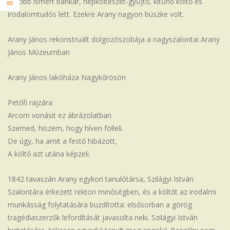
később ismert bankár, népköltészet-gyűjtő, kitűnő költő és
irodalomtudós lett. Ezekre Arany nagyon büszke volt.
Arany János rekonstruált dolgozószobája a nagyszalontai Arany
János Múzeumban
Arany János lakóháza Nagykőrösön
Petőfi rajzára
Arcom vonásit ez ábrázolatban
Szemed, hiszem, hogy híven fölleli.
De úgy, ha amit a festő hibázott,
A költő azt utána képzeli.
1842 tavaszán Arany egykori tanulótársa, Szilágyi István
Szalontára érkezett rektori minőségben, és a költőt az irodalmi
munkásság folytatására buzdította: elsősorban a görög
tragédiaszerzők lefordítását javasolta neki. Szilágyi István