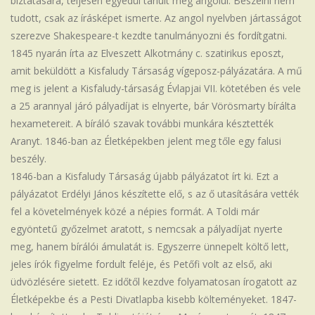
biztatására, teljesen egyedül tanult meg angolul. Beszélni nem
tudott, csak az írásképet ismerte. Az angol nyelvben jártasságot
szerezve Shakespeare-t kezdte tanulmányozni és fordítgatni.
1845 nyarán írta az Elveszett Alkotmány c. szatirikus eposzt,
amit beküldött a Kisfaludy Társaság vígeposz-pályázatára. A mű
meg is jelent a Kisfaludy-társaság Évlapjai VII. kötetében és vele
a 25 arannyal járó pályadíjat is elnyerte, bár Vörösmarty bírálta
hexametereit. A bíráló szavak további munkára késztették
Aranyt. 1846-ban az Életképekben jelent meg tőle egy falusi
beszély.
1846-ban a Kisfaludy Társaság újabb pályázatot írt ki. Ezt a
pályázatot Erdélyi János készítette elő, s az ő utasítására vették
fel a követelmények közé a népies formát. A Toldi már
egyöntetű győzelmet aratott, s nemcsak a pályadíjat nyerte
meg, hanem bírálói ámulatát is. Egyszerre ünnepelt költő lett,
jeles írók figyelme fordult feléje, és Petőfi volt az első, aki
üdvözlésére sietett. Ez időtől kezdve folyamatosan írogatott az
Életképekbe és a Pesti Divatlapba kisebb költeményeket. 1847-