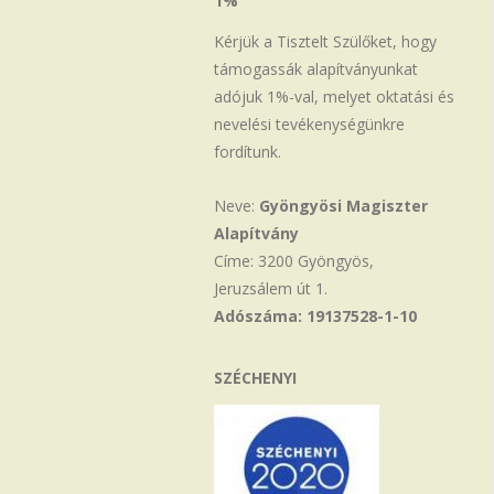
1%
Kérjük a Tisztelt Szülőket, hogy
támogassák alapítványunkat
adójuk 1%-val, melyet oktatási és
nevelési tevékenységünkre
fordítunk.
Neve:
Gyöngyösi Magiszter
Alapítvány
Címe: 3200 Gyöngyös,
Jeruzsálem út 1.
Adószáma: 19137528-1-10
SZÉCHENYI