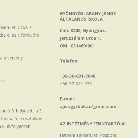
GYÖNGYÖSI ARANY JÁNOS
ÁLTALÁNOS ISKOLA
erületi vizuális
Cím: 3200, Gyöngyös,
te el az I. fordulóra
Jeruzsálem utca 1.
OM : 031469/001
tva a verseny
Telefon:
+36-30-831-7040
ek.
+36-37-311-938
E-mail:
ajiskgy/kukac/gmail.com
nuló 3. helyezett a 3.
iliána 5. b osztályos
AZ INTÉZMÉNY FENNTARTÓJA:
 a 8. évfolyamon.
Hatvani Tankerületi Központ