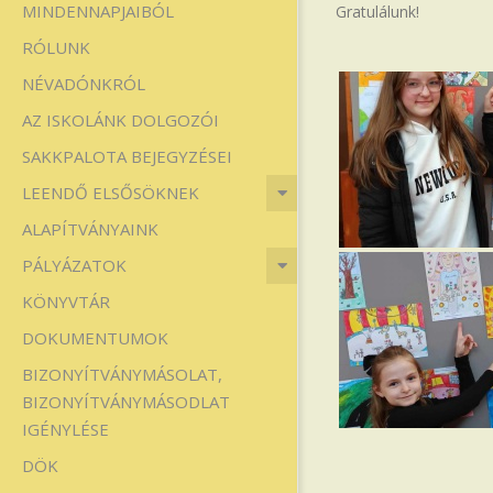
MINDENNAPJAIBÓL
Gratulálunk!
Iskola
RÓLUNK
NÉVADÓNKRÓL
AZ ISKOLÁNK DOLGOZÓI
SAKKPALOTA BEJEGYZÉSEI
LEENDŐ ELSŐSÖKNEK
ALAPÍTVÁNYAINK
PÁLYÁZATOK
KÖNYVTÁR
DOKUMENTUMOK
BIZONYÍTVÁNYMÁSOLAT,
BIZONYÍTVÁNYMÁSODLAT
IGÉNYLÉSE
DÖK