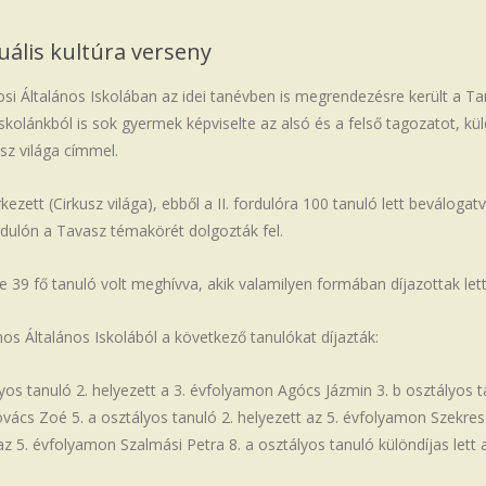
uális kultúra verseny
i Általános Iskolában az idei tanévben is megrendezésre került a Tank
iskolánkból is sok gyermek képviselte az alsó és a felső tagozatot, küld
sz világa címmel.
rkezett (Cirkusz világa), ebből a II. fordulóra 100 tanuló lett beváloga
fordulón a Tavasz témakörét dolgozták fel.
 39 fő tanuló volt meghívva, akik valamilyen formában díjazottak lett
os Általános Iskolából a következő tanulókat díjazták:
ályos tanuló 2. helyezett a 3. évfolyamon Agócs Jázmin 3. b osztályos ta
ács Zoé 5. a osztályos tanuló 2. helyezett az 5. évfolyamon Szekres L
 az 5. évfolyamon Szalmási Petra 8. a osztályos tanuló különdíjas lett