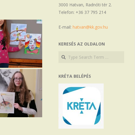
3000 Hatvan, Radnóti tér 2.
Telefon: +36 37 795 214
E-mail:
hatvan@kk.gov.hu
KERESÉS AZ OLDALON
Search
Search
KRÉTA BELÉPÉS