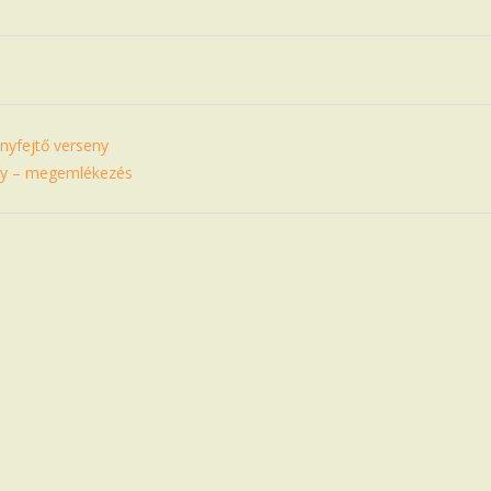
nyfejtő verseny
ály – megemlékezés