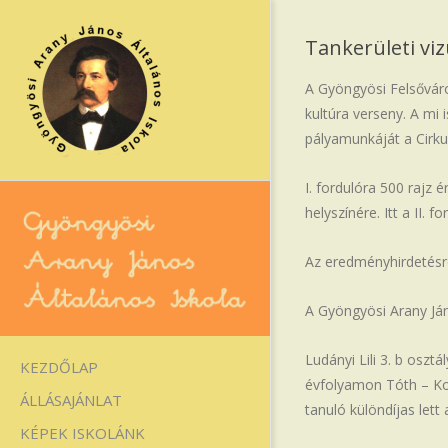
Skip
to
Tankerületi viz
content
A Gyöngyösi Felsőváros
kultúra verseny. A mi 
pályamunkáját a Cirku
I. fordulóra 500 rajz é
helyszínére. Itt a II. 
Az eredményhirdetésre
A Gyöngyösi Arany Ján
Gyöngyösi
Arany
Ludányi Lili 3. b oszt
Primary
KEZDŐLAP
évfolyamon Tóth – Kov
Navigation
János
ÁLLÁSAJÁNLAT
tanuló különdíjas lett
Menu
Általános
KÉPEK ISKOLÁNK