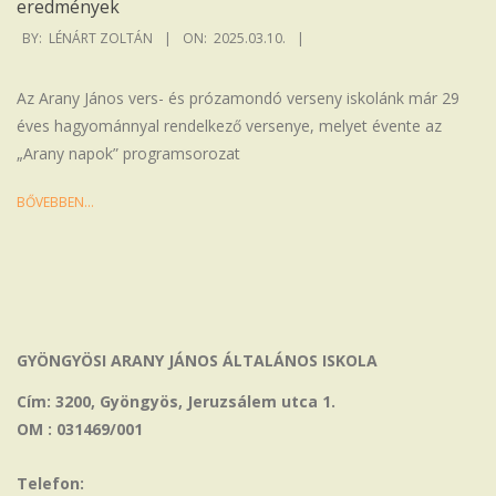
eredmények
2025-
BY:
LÉNÁRT ZOLTÁN
ON:
2025.03.10.
03-
10
Az Arany János vers- és prózamondó verseny iskolánk már 29
éves hagyománnyal rendelkező versenye, melyet évente az
„Arany napok” programsorozat
BŐVEBBEN…
GYÖNGYÖSI ARANY JÁNOS ÁLTALÁNOS ISKOLA
Cím: 3200, Gyöngyös, Jeruzsálem utca 1.
OM : 031469/001
Telefon: