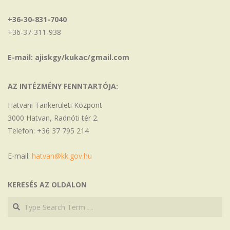
+36-30-831-7040
+36-37-311-938
E-mail: ajiskgy/kukac/gmail.com
AZ INTÉZMÉNY FENNTARTÓJA:
Hatvani Tankerületi Központ
3000 Hatvan, Radnóti tér 2.
Telefon: +36 37 795 214
E-mail:
hatvan@kk.gov.hu
KERESÉS AZ OLDALON
Search
Search