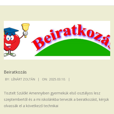
Iskola
Beiratkozás
2025-
BY:
LÉNÁRT ZOLTÁN
ON:
2025.03.10.
03-
10
Tisztelt Szülők! Amennyiben gyermekük első osztályos lesz
szeptembertől és a mi iskolánkba tervezik a beiratkozást, kérjük
olvassák el a következő technikai