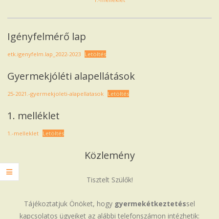
Igényfelmérő lap
etk.igenyfelm.lap_2022-2023
Letöltés
Gyermekjóléti alapellátások
25-2021.-gyermekjoleti-alapellatasok
Letöltés
1. melléklet
1.-melleklet
Letöltés
Közlemény
Tisztelt Szülők!
Tájékoztatjuk Önöket, hogy
gyermekétkeztetés
sel
kapcsolatos ügyeiket az alábbi telefonszámon intézhetik: