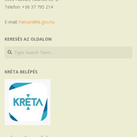
Telefon: +36 37 795 214
E-mail:
hatvan@kk.gov.hu
KERESÉS AZ OLDALON
Search
Search
KRÉTA BELÉPÉS