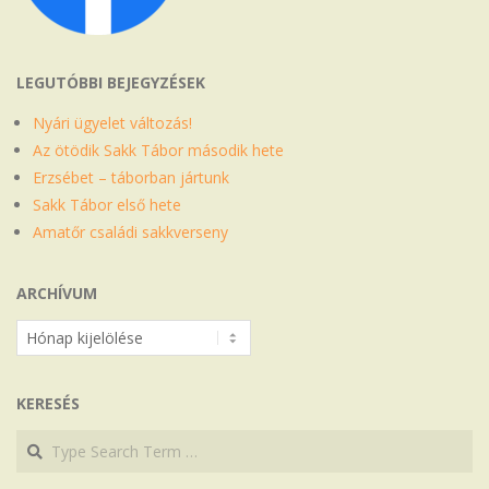
LEGUTÓBBI BEJEGYZÉSEK
Nyári ügyelet változás!
Az ötödik Sakk Tábor második hete
Erzsébet – táborban jártunk
Sakk Tábor első hete
Amatőr családi sakkverseny
ARCHÍVUM
Archívum
KERESÉS
Search
Search