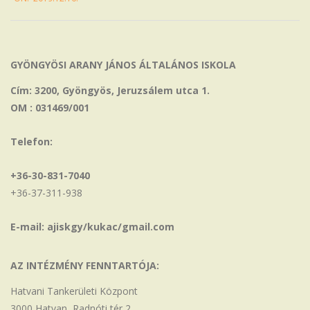
12-
16
GYÖNGYÖSI ARANY JÁNOS ÁLTALÁNOS ISKOLA
Cím: 3200, Gyöngyös, Jeruzsálem utca 1.
OM : 031469/001
Telefon:
+36-30-831-7040
+36-37-311-938
E-mail: ajiskgy/kukac/gmail.com
AZ INTÉZMÉNY FENNTARTÓJA:
Hatvani Tankerületi Központ
3000 Hatvan, Radnóti tér 2.