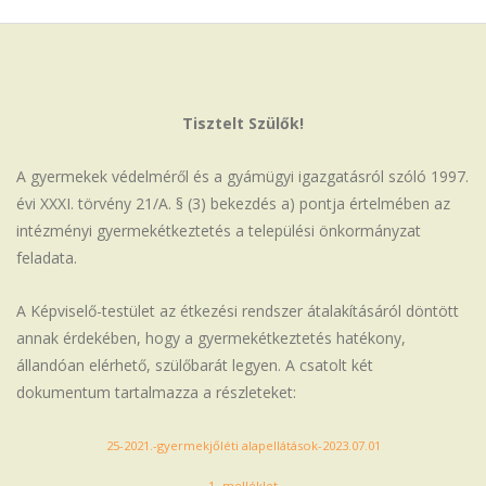
Iskola
Tisztelt Szülők!
A gyermekek védelméről és a gyámügyi igazgatásról szóló 1997.
évi XXXI. törvény 21/A. § (3) bekezdés a) pontja értelmében az
intézményi gyermekétkeztetés a települési önkormányzat
feladata.
A Képviselő-testület az étkezési rendszer átalakításáról döntött
annak érdekében, hogy a gyermekétkeztetés hatékony,
állandóan elérhető, szülőbarát legyen. A csatolt két
dokumentum tartalmazza a részleteket:
25-2021.-gyermekjőléti alapellátások-2023.07.01
1.-melléklet