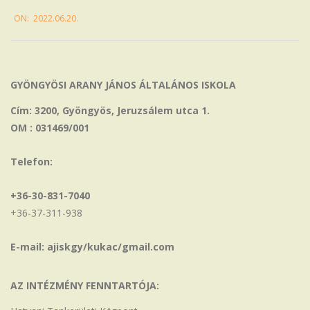
2022-
ON:
2022.06.20.
06-
20
GYÖNGYÖSI ARANY JÁNOS ÁLTALÁNOS ISKOLA
Cím: 3200, Gyöngyös, Jeruzsálem utca 1.
OM : 031469/001
Telefon:
+36-30-831-7040
+36-37-311-938
E-mail: ajiskgy/kukac/gmail.com
AZ INTÉZMÉNY FENNTARTÓJA: