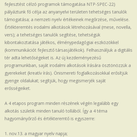
fejlesztést célzó programok támogatása NTP-SPEC-22)
pályáztunk fő célja az anyanyelvi területen tehetséges tanulók
támogatása; a nemzeti nyelv értékeinek megőrzése, művelése.
Értékteremtés irodalmi alkotások létrehozásával (mese, novella,
vers); a tehetséges tanulók segítése, tehetségük
kibontakoztatása játékos, élménypedagógiai eszközökkel
(kommunikációt fejlesztő társasjátékok). Felhasználjuk a digitális
tér adta lehetőségeket is. Az új kezdeményezésű
programunkban, saját irodalmi alkotások írására ösztönözzük a
gyerekeket (kreatív írás). Önismereti foglalkozásokkal erősítjük
gyenge oldalukat; segítjük, hogy megismerjék saját
erősségeiket.
A 4 etapos program minden részének végén legalább egy
alkotás születik minden tanuló tollából. Így a 4 téma
hagyományőrző és értékteremtő is egyszerre:
nov.13. a magyar nyelv napja;