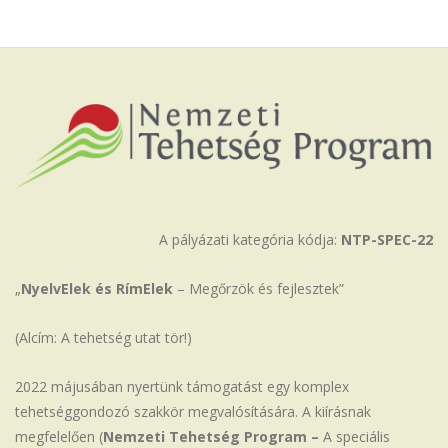
Iskola
A pályázati kategória kódja:
NTP-SPEC-22
„
NyelvElek és RímElek
– Megőrzök és fejlesztek”
(Alcím: A tehetség utat tör!)
2022 májusában nyertünk támogatást egy komplex
tehetséggondozó szakkör megvalósítására. A kiírásnak
megfelelően (
Nemzeti Tehetség Program –
A speciális