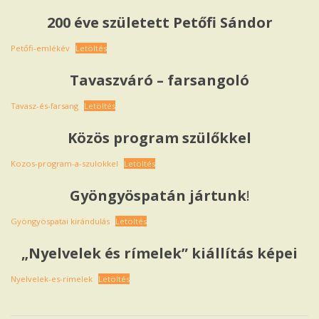
200 éve született Petőfi Sándor
Petőfi-emlékév
Letöltés
Tavaszváró – farsangoló
Tavasz-és-farsang
Letöltés
Közös program szülőkkel
Kozos-program-a-szulokkel
Letöltés
Gyöngyöspatán jártunk
!
Gyöngyöspatai kirándulás
Letöltés
„Nyelvelek és rímelek” kiállítás képei
Nyelvelek-es-rimelek
Letöltés