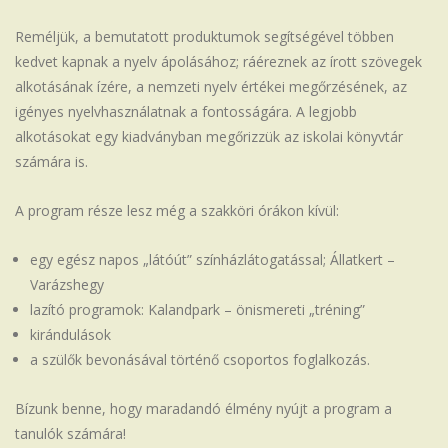
Reméljük, a bemutatott produktumok segítségével többen
kedvet kapnak a nyelv ápolásához; ráéreznek az írott szövegek
alkotásának ízére, a nemzeti nyelv értékei megőrzésének, az
igényes nyelvhasználatnak a fontosságára. A legjobb
alkotásokat egy kiadványban megőrizzük az iskolai könyvtár
számára is.
A program része lesz még a szakköri órákon kívül:
egy egész napos „látóút” színházlátogatással; Állatkert –
Varázshegy
lazító programok: Kalandpark – önismereti „tréning”
kirándulások
a szülők bevonásával történő csoportos foglalkozás.
Bízunk benne, hogy maradandó élmény nyújt a program a
tanulók számára!