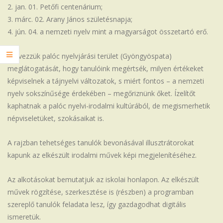
jan. 01. Petőfi centenárium;
márc. 02. Arany János születésnapja;
jún. 04. a nemzeti nyelv mint a magyarságot összetartó erő.
Tervezzük palóc nyelvjárási terület (Gyöngyöspata)
meglátogatását, hogy tanulóink megértsék, milyen értékeket
képviselnek a tájnyelvi változatok, s miért fontos – a nemzeti
nyelv sokszínűsége érdekében – megőriznünk őket. Ízelítőt
kaphatnak a palóc nyelvi-irodalmi kultúrából, de megismerhetik
népviseletüket, szokásaikat is.
A rajzban tehetséges tanulók bevonásával illusztrátorokat
kapunk az elkészült irodalmi művek képi megjelenítéséhez.
Az alkotásokat bemutatjuk az iskolai honlapon. Az elkészült
művek rögzítése, szerkesztése is (részben) a programban
szereplő tanulók feladata lesz, így gazdagodhat digitális
ismeretük.