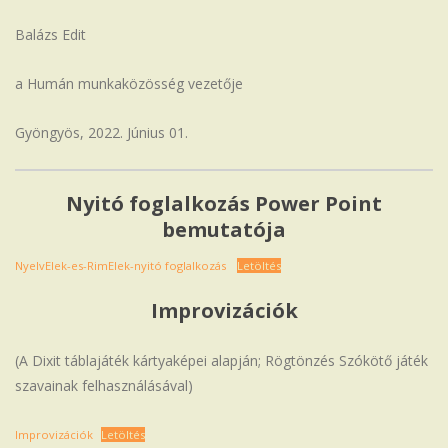
Balázs Edit
a Humán munkaközösség vezetője
Gyöngyös, 2022. Június 01.
Nyitó foglalkozás Power Point
bemutatója
NyelvElek-es-RimElek-nyitó foglalkozás
Letöltés
Improvizációk
(A Dixit táblajáték kártyaképei alapján; Rögtönzés Szókötő játék
szavainak felhasználásával)
Improvizációk
Letöltés