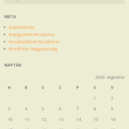
META
Bejelentkezés
Bejegyzések hírcsatorna
Hozzászólások hírcsatorna
WordPress Magyarország
NAPTÁR
2026. augusztus
H
K
S
C
P
S
V
1
2
3
4
5
6
7
8
9
10
11
12
13
14
15
16