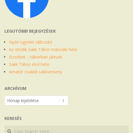
LEGUTÓBBI BEJEGYZÉSEK
Nyári ügyelet változás!
Az ötödik Sakk Tábor második hete
Erzsébet – táborban jártunk
Sakk Tábor első hete
Amatőr családi sakkverseny
ARCHÍVUM
Archívum
KERESÉS
Search
Search