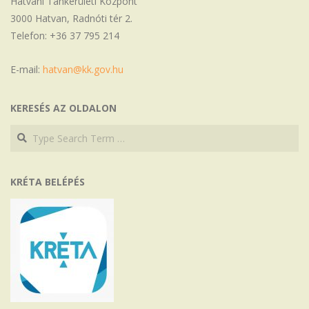
Hatvani Tankerületi Központ
3000 Hatvan, Radnóti tér 2.
Telefon: +36 37 795 214
E-mail:
hatvan@kk.gov.hu
KERESÉS AZ OLDALON
Search
Search
KRÉTA BELÉPÉS