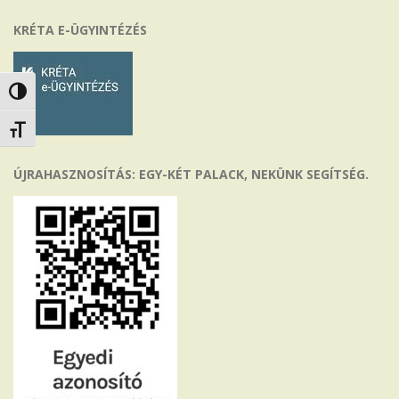
KRÉTA E-ÜGYINTÉZÉS
Nagy kontraszt váltása
Betűméret váltása
ÚJRAHASZNOSÍTÁS: EGY-KÉT PALACK, NEKÜNK SEGÍTSÉG.