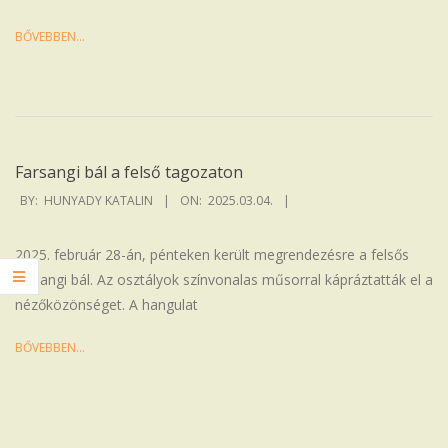
BŐVEBBEN…
Farsangi bál a felső tagozaton
2025-
BY:
HUNYADY KATALIN
ON:
2025.03.04.
03-
04
2025. február 28-án, pénteken került megrendezésre a felsős
farsangi bál. Az osztályok színvonalas műsorral kápráztatták el a
nézőközönséget. A hangulat
BŐVEBBEN…