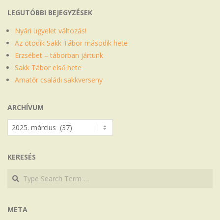
LEGUTÓBBI BEJEGYZÉSEK
Nyári ügyelet változás!
Az ötödik Sakk Tábor második hete
Erzsébet – táborban jártunk
Sakk Tábor első hete
Amatőr családi sakkverseny
ARCHÍVUM
Archívum
KERESÉS
Search
Search
META