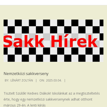
Iskola
Nemzetközi sakkverseny
2025-
BY:
LÉNÁRT ZOLTÁN
ON:
2025.03.04.
03-
04
Tisztelt Szülők! Kedves Diákok! Iskolánkat az a megtiszteltetés
érte, hogy egy nemzetközi sakkversenynek adhat otthont
március 29-én. A lenti kiírás