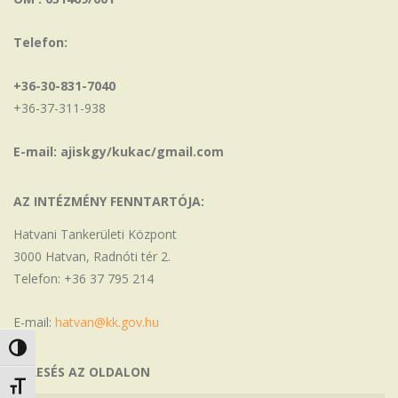
Telefon:
+36-30-831-7040
+36-37-311-938
E-mail: ajiskgy/kukac/gmail.com
AZ INTÉZMÉNY FENNTARTÓJA:
Hatvani Tankerületi Központ
3000 Hatvan, Radnóti tér 2.
Telefon: +36 37 795 214
E-mail:
hatvan@kk.gov.hu
Nagy kontraszt váltása
KERESÉS AZ OLDALON
Betűméret váltása