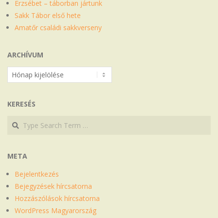
Erzsébet – táborban jártunk
Sakk Tábor első hete
Amatőr családi sakkverseny
ARCHÍVUM
Archívum
KERESÉS
Search
Search
META
Bejelentkezés
Bejegyzések hírcsatorna
Hozzászólások hírcsatorna
WordPress Magyarország