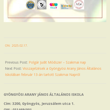
2025-
ON:
2025.02.17.
02-
17
Previous Post:
Polgár Judit Módszer – Szakmai nap
Next Post:
Visszajelzések a Gyöngyösi Arany János Általános
Iskolában február 13-án tartott Szakmai Napról
GYÖNGYÖSI ARANY JÁNOS ÁLTALÁNOS ISKOLA
Cím: 3200, Gyöngyös, Jeruzsálem utca 1.
OM : 031469/001