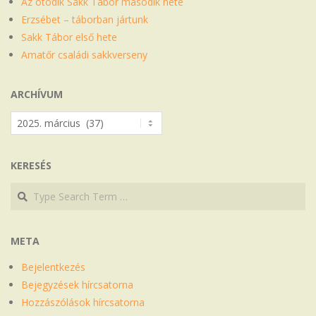
Az ötödik Sakk Tábor második hete
Erzsébet – táborban jártunk
Sakk Tábor első hete
Amatőr családi sakkverseny
ARCHÍVUM
Archívum
KERESÉS
Search
Search
META
Bejelentkezés
Bejegyzések hírcsatorna
Hozzászólások hírcsatorna