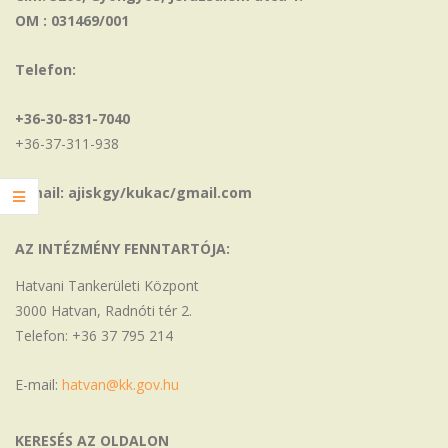
OM : 031469/001
Telefon:
+36-30-831-7040
+36-37-311-938
E-mail: ajiskgy/kukac/gmail.com
AZ INTÉZMÉNY FENNTARTÓJA:
Hatvani Tankerületi Központ
3000 Hatvan, Radnóti tér 2.
Telefon: +36 37 795 214
E-mail:
hatvan@kk.gov.hu
KERESÉS AZ OLDALON