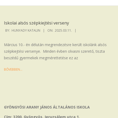
Iskola
Iskolai alsós szépkiejtési verseny
2025-
BY:
HUNYADY KATALIN
ON:
2025.03.11.
03-
11
Március 10.- én délután megrendezésre került iskolánk alsós
szépkiejtési versenye. Minden évben olvasni szerető, tiszta
beszédű gyermekek megmérettetése ez az
BŐVEBBEN…
GYÖNGYÖSI ARANY JÁNOS ÁLTALÁNOS ISKOLA
Cím: 3200, Gyöngyös, Jeruzsálem utca 1.