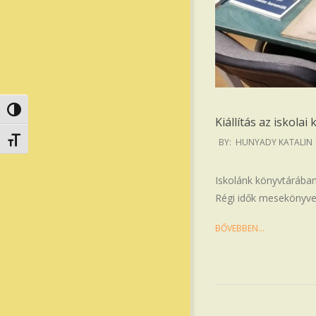
Nagy kontraszt váltása
Kiállítás az iskola
2024-
Betűméret váltása
BY:
HUNYADY KATALIN
11-
26
Iskolánk könyvtárában 
Régi idők mesekönyvei
BŐVEBBEN…