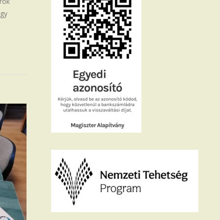
orok
egy