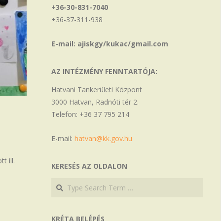
+36-30-831-7040
+36-37-311-938
E-mail: ajiskgy/kukac/gmail.com
AZ INTÉZMÉNY FENNTARTÓJA:
Hatvani Tankerületi Központ
3000 Hatvan, Radnóti tér 2.
Telefon: +36 37 795 214
E-mail:
hatvan@kk.gov.hu
 ill.
KERESÉS AZ OLDALON
Search
Search
KRÉTA BELÉPÉS