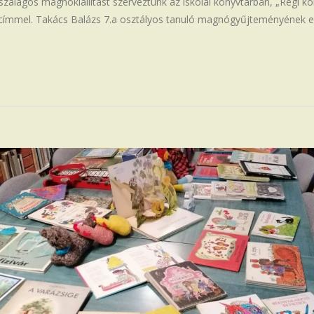
szalagos magnókiállítást szerveztünk az iskolai könyvtárban, „Régi k
ímmel. Takács Balázs 7.a osztályos tanuló magnógyűjteményének 