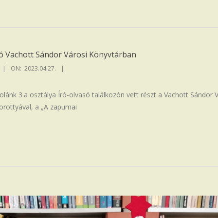
zó Vachott Sándor Városi Könyvtárban
ON:
2023.04.27.
skolánk 3.a osztálya Író-olvasó találkozón vett részt a Vachott Sándor 
rottyával, a „A zapumai