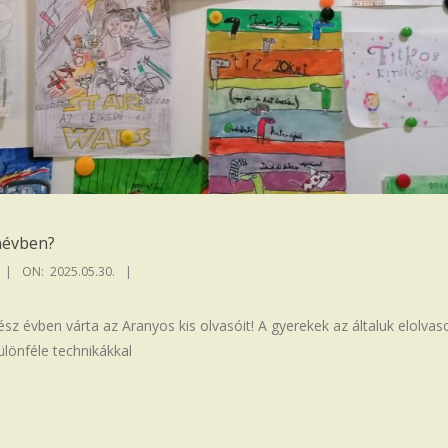
névben?
ON:
2025.05.30.
sz évben várta az Aranyos kis olvasóit! A gyerekek az általuk elolvasott
ülönféle technikákkal