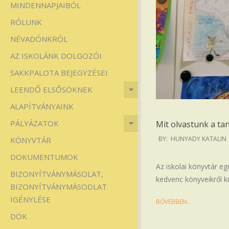
MINDENNAPJAIBÓL
Iskola
RÓLUNK
NÉVADÓNKRÓL
AZ ISKOLÁNK DOLGOZÓI
SAKKPALOTA BEJEGYZÉSEI
LEENDŐ ELSŐSÖKNEK
ALAPÍTVÁNYAINK
PÁLYÁZATOK
Mit olvastunk a ta
2025-
BY:
HUNYADY KATALIN
KÖNYVTÁR
05-
DOKUMENTUMOK
30
Az iskolai könyvtár egé
BIZONYÍTVÁNYMÁSOLAT,
kedvenc könyveikről k
BIZONYÍTVÁNYMÁSODLAT
IGÉNYLÉSE
BŐVEBBEN…
DÖK