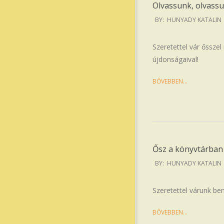
Olvassunk, olvassu
2024-
BY:
HUNYADY KATALIN
11-
12
Szeretettel vár ősszel
újdonságaival!
BŐVEBBEN…
Ősz a könyvtárban
2024-
BY:
HUNYADY KATALIN
10-
01
Szeretettel várunk be
BŐVEBBEN…