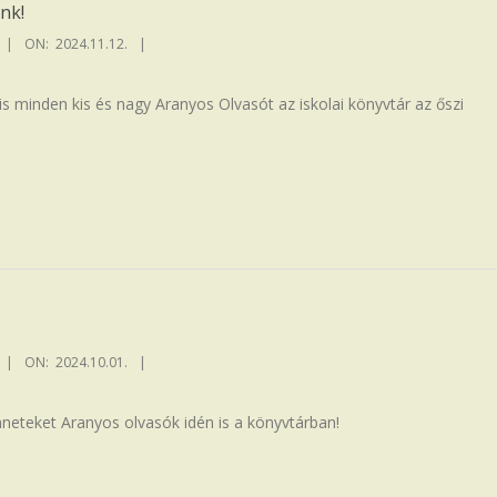
nk!
ON:
2024.11.12.
 is minden kis és nagy Aranyos Olvasót az iskolai könyvtár az őszi
ON:
2024.10.01.
nneteket Aranyos olvasók idén is a könyvtárban!