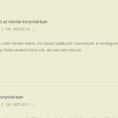
ó az iskolai könyvtárban
ON:
2025.05.19.
, mint minden évben, Író-olvasó találkozót szerveztünk. A vendégünk,
i Stella tanárnő-írónő volt, aki már nem először
i könyvtárban
ON:
2025.02.11.