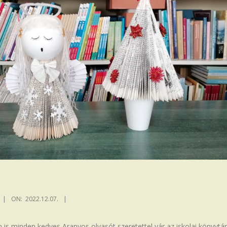
ON:
2022.12.07.
 is minden kedves Aranyos olvasót szeretettel vár az iskolai könyvtár