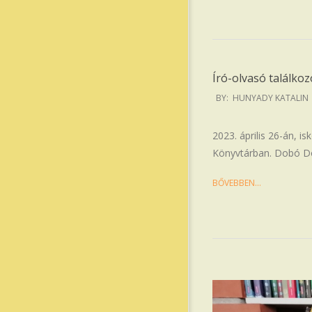
Író-olvasó találko
2023-
BY:
HUNYADY KATALIN
04-
27
2023. április 26-án, i
Könyvtárban. Dobó Do
BŐVEBBEN…