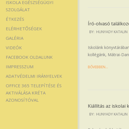
ISKOLA EGÉSZSÉGÜGYI
SZOLGÁLAT
ÉTKEZÉS
Író-olvasó találkoz
ELÉRHETŐSÉGEK
2025-
BY:
HUNYADY KATALIN
05-
GALÉRIA
19
Iskolánk könyvtárában
VIDEÓK
kollégánk, Mátrai-Dany
FACEBOOK OLDALUNK
IMPRESSZUM
BŐVEBBEN…
ADATVÉDELMI IRÁNYELVEK
OFFICE 365 TELEPÍTÉSE ÉS
AKTIVÁLÁSA KRÉTA
AZONOSÍTÓVAL
Kiállítás az iskola
2025-
BY:
HUNYADY KATALIN
02-
11