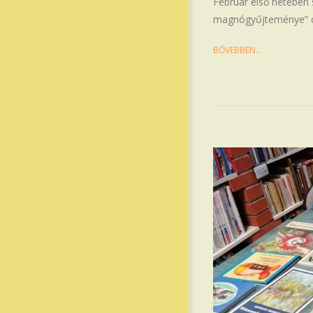
Február első hetében 
magnógyűjteménye” c
BŐVEBBEN…