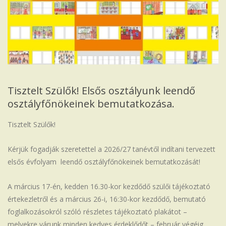
Iskola
Tisztelt Szülők! Elsős osztályunk leendő
osztályfőnökeinek bemutatkozása.
Tisztelt Szülők!
Kérjük fogadják szeretettel a 2026/27 tanévtől indítani tervezett
elsős évfolyam leendő osztályfőnökeinek bemutatkozását!
A március 17-én, kedden 16.30-kor kezdődő szülői tájékoztató
értekezletről és a március 26-i, 16:30-kor kezdődő, bemutató
foglalkozásokról szóló részletes tájékoztató plakátot –
melyekre várunk minden kedves érdeklődőt – február végéig