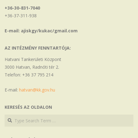
+36-30-831-7040
+36-37-311-938
E-mail: ajiskgy/kukac/gmail.com
AZ INTÉZMÉNY FENNTARTÓJA:
Hatvani Tankerületi Központ
3000 Hatvan, Radnóti tér 2.
Telefon: +36 37 795 214
E-mail:
hatvan@kk.gov.hu
KERESÉS AZ OLDALON
Search
Search