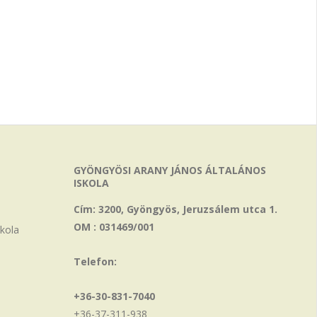
GYÖNGYÖSI ARANY JÁNOS ÁLTALÁNOS
ISKOLA
Cím: 3200, Gyöngyös, Jeruzsálem utca 1.
OM : 031469/001
skola
Telefon:
+36-30-831-7040
+36-37-311-938