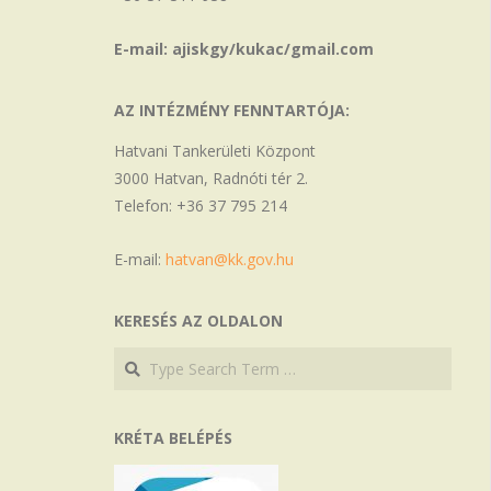
E-mail: ajiskgy/kukac/gmail.com
AZ INTÉZMÉNY FENNTARTÓJA:
Hatvani Tankerületi Központ
3000 Hatvan, Radnóti tér 2.
Telefon: +36 37 795 214
E-mail:
hatvan@kk.gov.hu
KERESÉS AZ OLDALON
Search
Search
KRÉTA BELÉPÉS