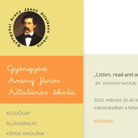
Skip
to
content
„Listen, read and w
2025-
BY:
HUNYADY KATALIN
03-
28
Gyöngyösi
2025. március 20-án k
szervezésében a heted
Arany
Primary
KEZDŐLAP
Navigation
János
BŐVEBBEN…
ÁLLÁSAJÁNLAT
Menu
Általános
KÉPEK ISKOLÁNK