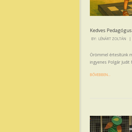
Kedves Pedagógus 
2025-
BY:
LÉNÁRT ZOLTÁN
08-
21
Örömmel értesítünk mi
ingyenes Polgár Judit
BŐVEBBEN…