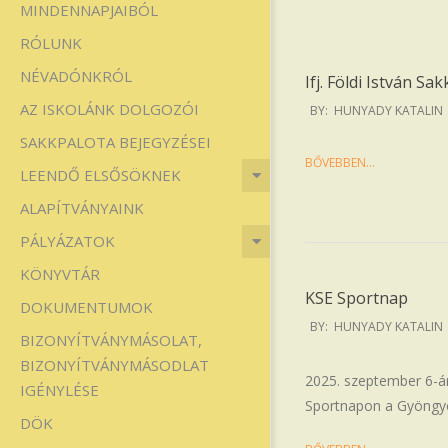
MINDENNAPJAIBÓL
Iskola
RÓLUNK
NÉVADÓNKRÓL
Ifj. Földi István S
2025-
AZ ISKOLÁNK DOLGOZÓI
BY:
HUNYADY KATALIN
09-
SAKKPALOTA BEJEGYZÉSEI
15
BŐVEBBEN…
LEENDŐ ELSŐSÖKNEK
ALAPÍTVÁNYAINK
PÁLYÁZATOK
KÖNYVTÁR
KSE Sportnap
DOKUMENTUMOK
2025-
BY:
HUNYADY KATALIN
BIZONYÍTVÁNYMÁSOLAT,
09-
BIZONYÍTVÁNYMÁSODLAT
06
2025. szeptember 6-án
IGÉNYLÉSE
Sportnapon a Gyöngyö
DÖK