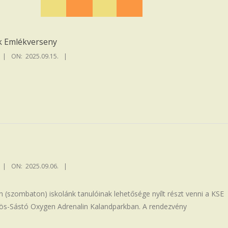
akk Emlékverseny
ON:
2025.09.15.
ON:
2025.09.06.
 (szombaton) iskolánk tanulóinak lehetősége nyílt részt venni a KSE
s-Sástó Oxygen Adrenalin Kalandparkban. A rendezvény