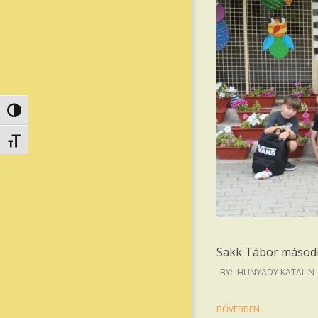
Nagy kontraszt váltása
Betűméret váltása
Sakk Tábor másod
2025-
BY:
HUNYADY KATALIN
07-
19
BŐVEBBEN…