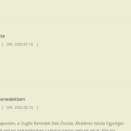
ete
ON:
2025.07.16.
 Benedekben
ON:
2025.05.10.
apesten, a Zuglói Benedek Elek Óvoda, Általános Iskola Egységes
zertani Intézményben szakmai napon vettünk részt. Először