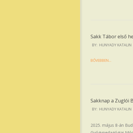
Sakk Tábor első h
2025-
BY:
HUNYADY KATALIN
07-
16
BŐVEBBEN…
Sakknap a Zuglói
2025-
BY:
HUNYADY KATALIN
05-
10
2025. május 8-án Bud
Gyógypedagógiai Móds