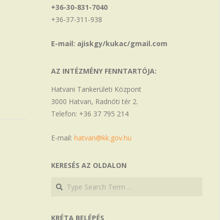
+36-30-831-7040
+36-37-311-938
E-mail: ajiskgy/kukac/gmail.com
AZ INTÉZMÉNY FENNTARTÓJA:
Hatvani Tankerületi Központ
3000 Hatvan, Radnóti tér 2.
Telefon: +36 37 795 214
E-mail:
hatvan@kk.gov.hu
KERESÉS AZ OLDALON
Search
Search
KRÉTA BELÉPÉS