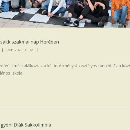
 sakk szakmai nap Heréden
ON:
2025.05.09.
dán) ismét találkoztak a két intézmény 4. osztályos tanulói. Ez a köz
lános Iskola
gyéni Diák Sakkolimpia