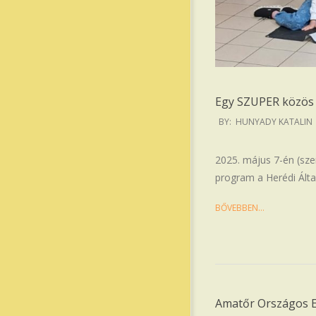
Egy SZUPER közös
2025-
BY:
HUNYADY KATALIN
05-
09
2025. május 7-én (szer
program a Herédi Álta
BŐVEBBEN…
Amatőr Országos E