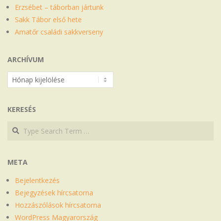
Erzsébet – táborban jártunk
Sakk Tábor első hete
Amatőr családi sakkverseny
ARCHÍVUM
Archívum
KERESÉS
Search
Search
META
Bejelentkezés
Bejegyzések hírcsatorna
Hozzászólások hírcsatorna
WordPress Magyarország