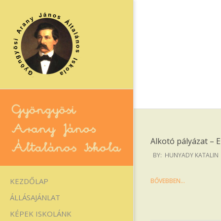
Skip
to
content
Alkotó pályázat – 
2026-
BY:
HUNYADY KATALIN
Gyöngyösi
03-
Arany
24
Primary
KEZDŐLAP
BŐVEBBEN…
Navigation
János
ÁLLÁSAJÁNLAT
Menu
Általános
KÉPEK ISKOLÁNK