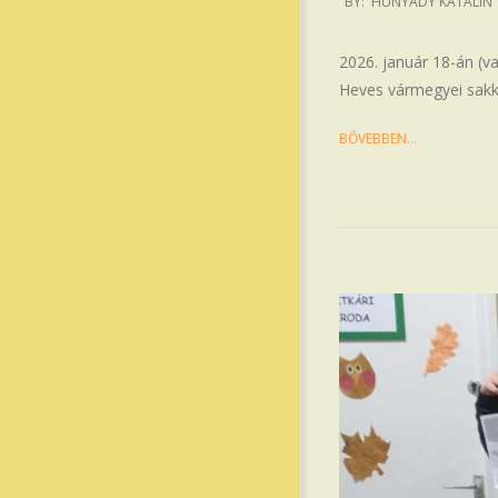
BY:
HUNYADY KATALIN
01-
19
2026. január 18-án (v
Heves vármegyei sakkol
BŐVEBBEN…