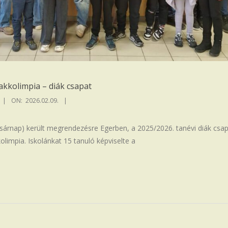
kkolimpia – diák csapat
ON:
2026.02.09.
asárnap) került megrendezésre Egerben, a 2025/2026. tanévi diák csa
limpia. Iskolánkat 15 tanuló képviselte a