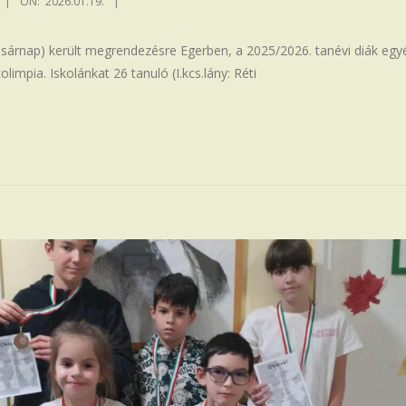
ON:
2026.01.19.
asárnap) került megrendezésre Egerben, a 2025/2026. tanévi diák egy
impia. Iskolánkat 26 tanuló (I.kcs.lány: Réti