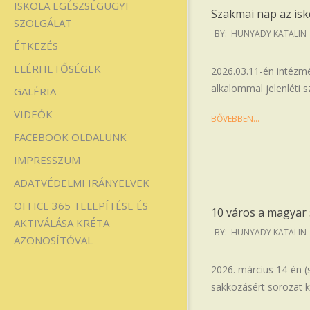
ISKOLA EGÉSZSÉGÜGYI
Szakmai nap az is
SZOLGÁLAT
2026-
BY:
HUNYADY KATALIN
ÉTKEZÉS
03-
17
ELÉRHETŐSÉGEK
2026.03.11-én intézm
alkalommal jelenléti 
GALÉRIA
VIDEÓK
BŐVEBBEN…
FACEBOOK OLDALUNK
IMPRESSZUM
ADATVÉDELMI IRÁNYELVEK
OFFICE 365 TELEPÍTÉSE ÉS
10 város a magyar
AKTIVÁLÁSA KRÉTA
2026-
BY:
HUNYADY KATALIN
AZONOSÍTÓVAL
03-
15
2026. március 14-én 
sakkozásért sorozat 