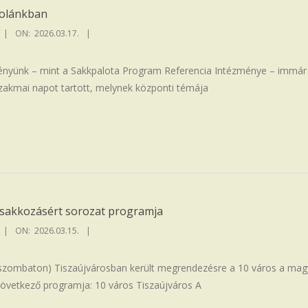
kolánkban
ON:
2026.03.17.
ényünk – mint a Sakkpalota Program Referencia Intézménye – immár 
szakmai napot tartott, melynek központi témája
 sakkozásért sorozat programja
ON:
2026.03.15.
(szombaton) Tiszaújvárosban került megrendezésre a 10 város a mag
következő programja: 10 város Tiszaújváros A