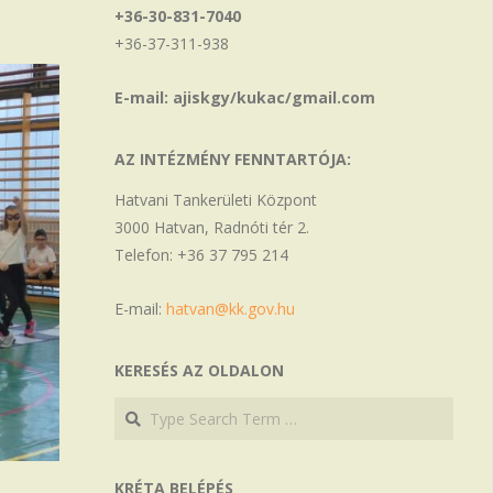
+36-30-831-7040
+36-37-311-938
E-mail: ajiskgy/kukac/gmail.com
AZ INTÉZMÉNY FENNTARTÓJA:
Hatvani Tankerületi Központ
3000 Hatvan, Radnóti tér 2.
Telefon: +36 37 795 214
E-mail:
hatvan@kk.gov.hu
KERESÉS AZ OLDALON
Search
Search
KRÉTA BELÉPÉS