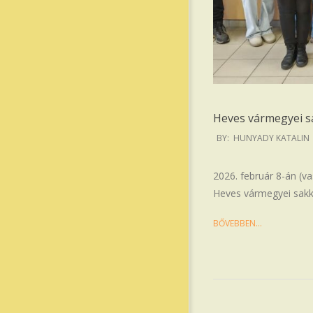
Heves vármegyei sa
2026-
BY:
HUNYADY KATALIN
02-
09
2026. február 8-án (v
Heves vármegyei sakko
BŐVEBBEN…