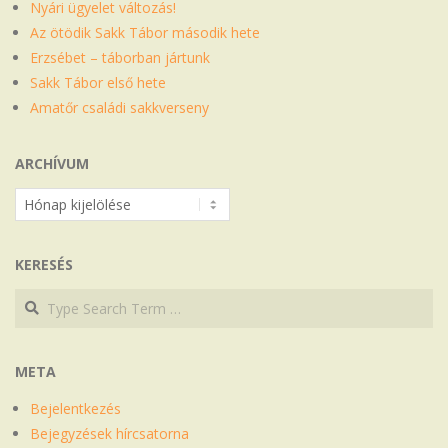
Nyári ügyelet változás!
Az ötödik Sakk Tábor második hete
Erzsébet – táborban jártunk
Sakk Tábor első hete
Amatőr családi sakkverseny
ARCHÍVUM
Archívum
KERESÉS
Search
Search
META
Bejelentkezés
Bejegyzések hírcsatorna