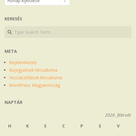
KERESÉS
Search
Search
META
Bejelentkezés
Bejegyzések hírcsatorna
Hozzászólások hírcsatorna
WordPress Magyarország
NAPTÁR
2026. február
H
K
S
C
P
S
V