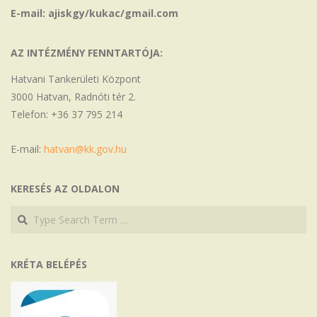
E-mail: ajiskgy/kukac/gmail.com
AZ INTÉZMÉNY FENNTARTÓJA:
Hatvani Tankerületi Központ
3000 Hatvan, Radnóti tér 2.
Telefon: +36 37 795 214
E-mail:
hatvan@kk.gov.hu
KERESÉS AZ OLDALON
Search
Search
KRÉTA BELÉPÉS