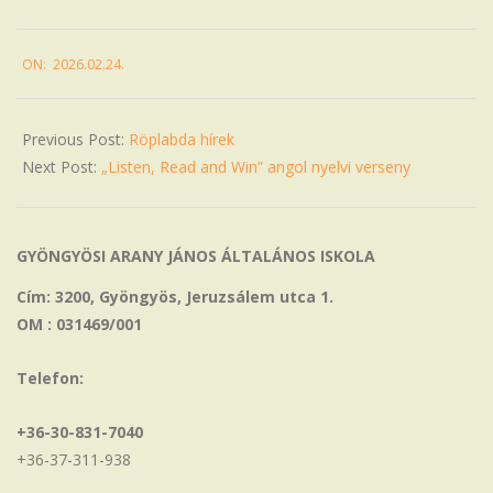
2026-
ON:
2026.02.24.
02-
24
Previous Post:
Röplabda hírek
Next Post:
„Listen, Read and Win” angol nyelvi verseny
GYÖNGYÖSI ARANY JÁNOS ÁLTALÁNOS ISKOLA
Cím: 3200, Gyöngyös, Jeruzsálem utca 1.
OM : 031469/001
Telefon:
+36-30-831-7040
+36-37-311-938