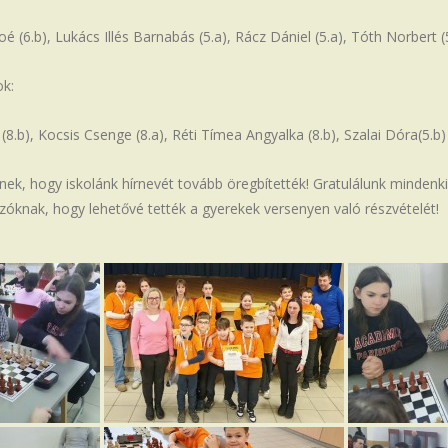
oé (6.b), Lukács Illés Barnabás (5.a), Rácz Dániel (5.a), Tóth Norbert (
ok:
ő (8.b), Kocsis Csenge (8.a), Réti Tímea Angyalka (8.b), Szalai Dóra(5.b)
ek, hogy iskolánk hírnevét tovább öregbítették! Gratulálunk mindenk
zóknak, hogy lehetővé tették a gyerekek versenyen való részvételét!