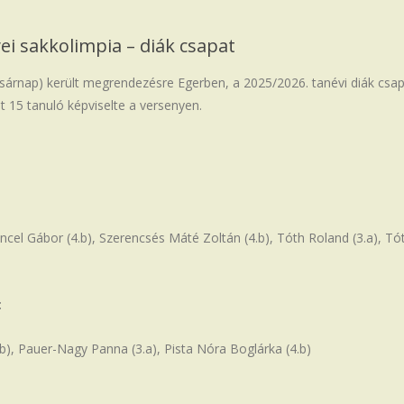
i sakkolimpia – diák csapat
asárnap) került megrendezésre Egerben, a 2025/2026. tanévi diák cs
t 15 tanuló képviselte a versenyen.
encel Gábor (4.b), Szerencsés Máté Zoltán (4.b), Tóth Roland (3.a), 
:
(4.b), Pauer-Nagy Panna (3.a), Pista Nóra Boglárka (4.b)