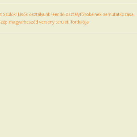
lt Szülők! Elsős osztályunk leendő osztályfőnökeinek bemutatkozása.
Szép magyarbeszéd verseny területi fordulója