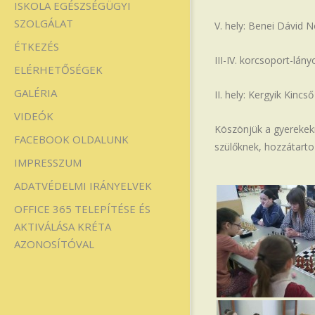
ISKOLA EGÉSZSÉGÜGYI
SZOLGÁLAT
V. hely: Benei Dávid N
ÉTKEZÉS
III-IV. korcsoport-lány
ELÉRHETŐSÉGEK
GALÉRIA
II. hely: Kergyik Kincs
VIDEÓK
Köszönjük a gyerekekn
FACEBOOK OLDALUNK
szülőknek, hozzátarto
IMPRESSZUM
ADATVÉDELMI IRÁNYELVEK
OFFICE 365 TELEPÍTÉSE ÉS
AKTIVÁLÁSA KRÉTA
AZONOSÍTÓVAL