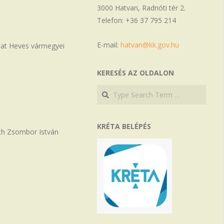
3000 Hatvan, Radnóti tér 2.
Telefon: +36 37 795 214
E-mail:
hatvan@kk.gov.hu
apat Heves vármegyei
KERESÉS AZ OLDALON
Search
Search
KRÉTA BELÉPÉS
Tóth Zsombor István