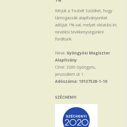
1%
Kérjük a Tisztelt Szülőket, hogy
támogassák alapítványunkat
adójuk 1%-val, melyet oktatási és
nevelési tevékenységünkre
fordítunk.
Neve:
Gyöngyösi Magiszter
Alapítvány
Címe: 3200 Gyöngyös,
Jeruzsálem út 1.
Adószáma: 19137528-1-10
SZÉCHENYI