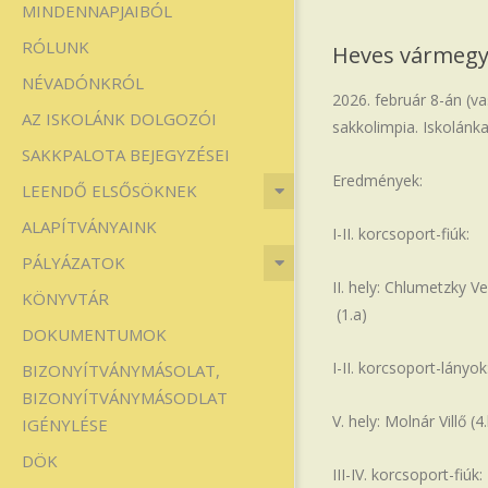
MINDENNAPJAIBÓL
Iskola
RÓLUNK
Heves vármegye
NÉVADÓNKRÓL
2026. február 8-án (v
AZ ISKOLÁNK DOLGOZÓI
sakkolimpia. Iskolánka
SAKKPALOTA BEJEGYZÉSEI
Eredmények:
LEENDŐ ELSŐSÖKNEK
ALAPÍTVÁNYAINK
I-II. korcsoport-fiúk:
PÁLYÁZATOK
II. hely: Chlumetzky V
KÖNYVTÁR
(1.a)
DOKUMENTUMOK
I-II. korcsoport-lányok
BIZONYÍTVÁNYMÁSOLAT,
BIZONYÍTVÁNYMÁSODLAT
V. hely: Molnár Villő 
IGÉNYLÉSE
DÖK
III-IV. korcsoport-fiúk: