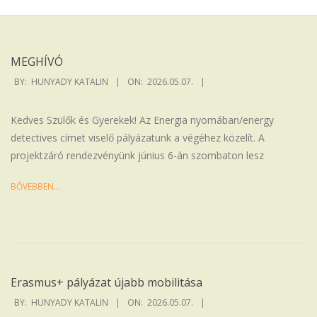
Iskola
MEGHÍVÓ
2026-
BY:
HUNYADY KATALIN
ON:
2026.05.07.
05-
07
Kedves Szülők és Gyerekek! Az Energia nyomában/energy
detectives címet viselő pályázatunk a végéhez közelít. A
projektzáró rendezvényünk június 6-án szombaton lesz
BŐVEBBEN…
Erasmus+ pályázat újabb mobilitása
2026-
BY:
HUNYADY KATALIN
ON:
2026.05.07.
05-