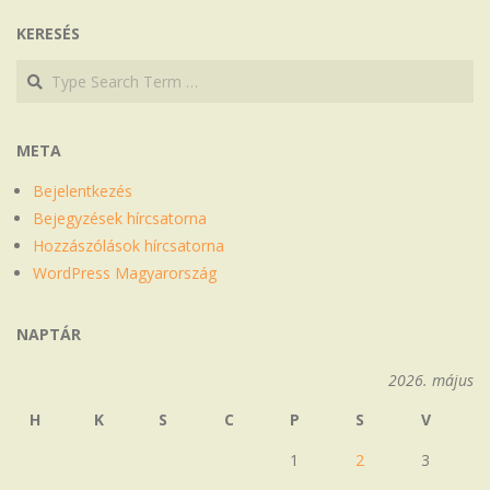
KERESÉS
Search
Search
META
Bejelentkezés
Bejegyzések hírcsatorna
Hozzászólások hírcsatorna
WordPress Magyarország
NAPTÁR
2026. május
H
K
S
C
P
S
V
1
2
3