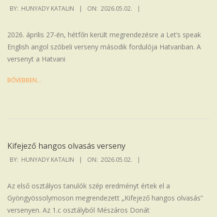
2026-
BY:
HUNYADY KATALIN
ON:
2026.05.02.
05-
02
2026. április 27-én, hétfőn került megrendezésre a Let’s speak
English angol szóbeli verseny második fordulója Hatvanban. A
versenyt a Hatvani
BŐVEBBEN…
Kifejező hangos olvasás verseny
2026-
BY:
HUNYADY KATALIN
ON:
2026.05.02.
05-
02
Az első osztályos tanulók szép eredményt értek el a
Gyöngyössolymoson megrendezett „Kifejező hangos olvasás”
versenyen. Az 1.c osztályból Mészáros Donát