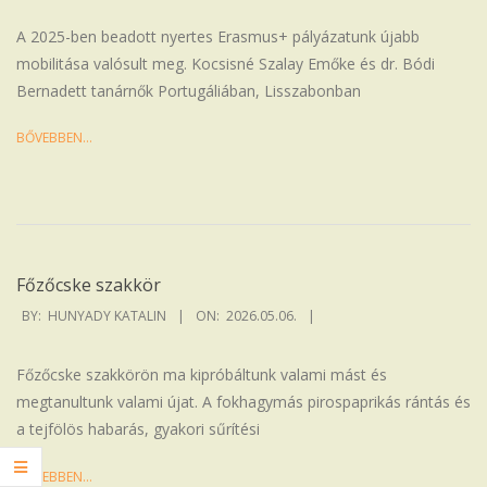
07
A 2025-ben beadott nyertes Erasmus+ pályázatunk újabb
mobilitása valósult meg. Kocsisné Szalay Emőke és dr. Bódi
Bernadett tanárnők Portugáliában, Lisszabonban
BŐVEBBEN…
Főzőcske szakkör
2026-
BY:
HUNYADY KATALIN
ON:
2026.05.06.
05-
06
Főzőcske szakkörön ma kipróbáltunk valami mást és
megtanultunk valami újat. A fokhagymás pirospaprikás rántás és
a tejfölös habarás, gyakori sűrítési
BŐVEBBEN…