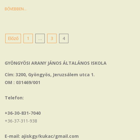
BŐVEBBEN…
Bejegyzések
Előző
1
…
3
4
lapozása
GYÖNGYÖSI ARANY JÁNOS ÁLTALÁNOS ISKOLA
Cím: 3200, Gyöngyös, Jeruzsálem utca 1.
OM : 031469/001
Telefon:
+36-30-831-7040
+36-37-311-938
E-mail: ajiskgy/kukac/gmail.com