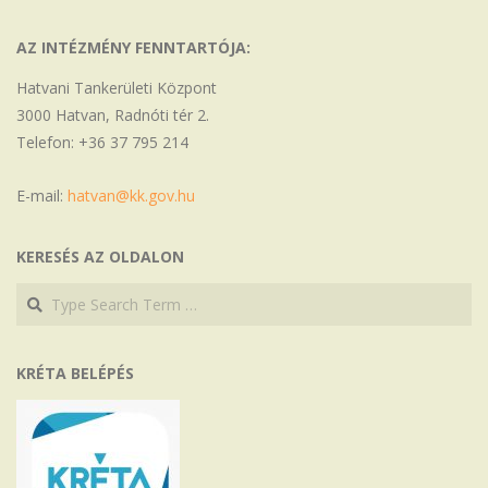
AZ INTÉZMÉNY FENNTARTÓJA:
Hatvani Tankerületi Központ
3000 Hatvan, Radnóti tér 2.
Telefon: +36 37 795 214
E-mail:
hatvan@kk.gov.hu
KERESÉS AZ OLDALON
Search
Search
KRÉTA BELÉPÉS