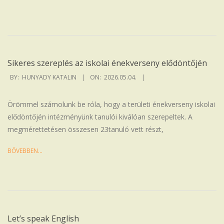
Sikeres szereplés az iskolai énekverseny elődöntőjén
2026-
BY:
HUNYADY KATALIN
ON:
2026.05.04.
05-
04
Örömmel számolunk be róla, hogy a területi énekverseny iskolai
elődöntőjén intézményünk tanulói kiválóan szerepeltek. A
megmérettetésen összesen 23tanuló vett részt,
BŐVEBBEN…
Let’s speak English