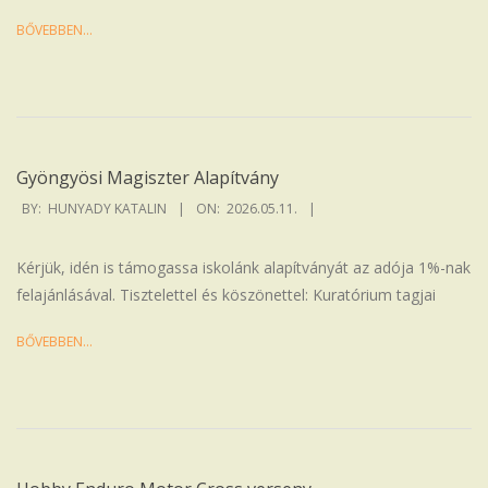
BŐVEBBEN…
Gyöngyösi Magiszter Alapítvány
2026-
BY:
HUNYADY KATALIN
ON:
2026.05.11.
05-
11
Kérjük, idén is támogassa iskolánk alapítványát az adója 1%-nak
felajánlásával. Tisztelettel és köszönettel: Kuratórium tagjai
BŐVEBBEN…