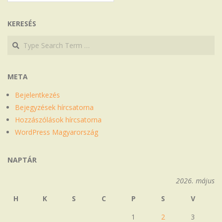
KERESÉS
Search
Search
META
Bejelentkezés
Bejegyzések hírcsatorna
Hozzászólások hírcsatorna
WordPress Magyarország
NAPTÁR
2026. május
H
K
S
C
P
S
V
1
2
3