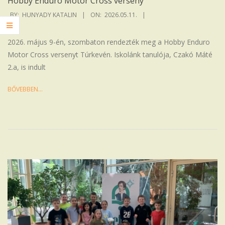
Hobby Enduro Motor Cross verseny
2026-
BY:
HUNYADY KATALIN
ON:
2026.05.11.
05-
11
2026. május 9-én, szombaton rendezték meg a Hobby Enduro
Motor Cross versenyt Túrkevén. Iskolánk tanulója, Czakó Máté
2.a, is indult
BŐVEBBEN…