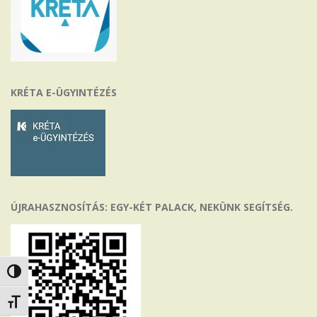
KRÉTA E-ÜGYINTÉZÉS
ÚJRAHASZNOSÍTÁS: EGY-KÉT PALACK, NEKÜNK SEGÍTSÉG.
Nagy kontraszt váltása
Betűméret váltása