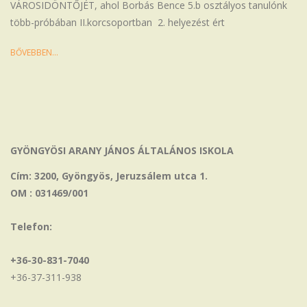
VÁROSIDÖNTŐJÉT, ahol Borbás Bence 5.b osztályos tanulónk
több-próbában II.korcsoportban 2. helyezést ért
BŐVEBBEN…
GYÖNGYÖSI ARANY JÁNOS ÁLTALÁNOS ISKOLA
Cím: 3200, Gyöngyös, Jeruzsálem utca 1.
OM : 031469/001
Telefon:
+36-30-831-7040
+36-37-311-938