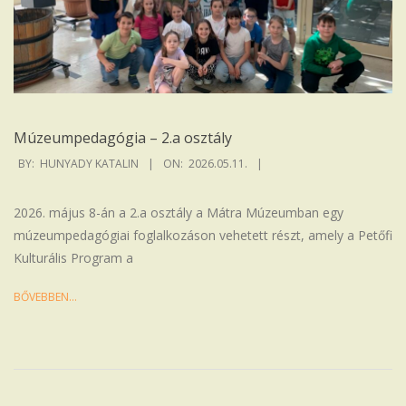
Múzeumpedagógia – 2.a osztály
2026-
BY:
HUNYADY KATALIN
ON:
2026.05.11.
05-
11
2026. május 8-án a 2.a osztály a Mátra Múzeumban egy
múzeumpedagógiai foglalkozáson vehetett részt, amely a Petőfi
Kulturális Program a
BŐVEBBEN…