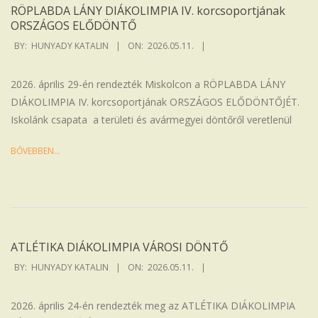
RÖPLABDA LÁNY DIÁKOLIMPIA IV. korcsoportjának
ORSZÁGOS ELŐDÖNTŐ
2026-
BY:
HUNYADY KATALIN
ON:
2026.05.11.
05-
11
2026. április 29-én rendezték Miskolcon a RÖPLABDA LÁNY
DIÁKOLIMPIA IV. korcsoportjának ORSZÁGOS ELŐDÖNTŐJÉT.
Iskolánk csapata a területi és avármegyei döntőről veretlenül
BŐVEBBEN…
ATLÉTIKA DIÁKOLIMPIA VÁROSI DÖNTŐ
2026-
BY:
HUNYADY KATALIN
ON:
2026.05.11.
05-
11
2026. április 24-én rendezték meg az ATLÉTIKA DIÁKOLIMPIA