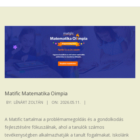
Iskola
Matific Matematika Oimpia
2026-
BY:
LÉNÁRT ZOLTÁN
ON:
2026.05.11.
05-
11
A Matific tartalmai a problémamegoldás és a gondolkodás
fejlesztésére fókuszálnak, ahol a tanulók számos
tevékenységben alkalmazhatják a tanult fogalmakat. Iskolánk