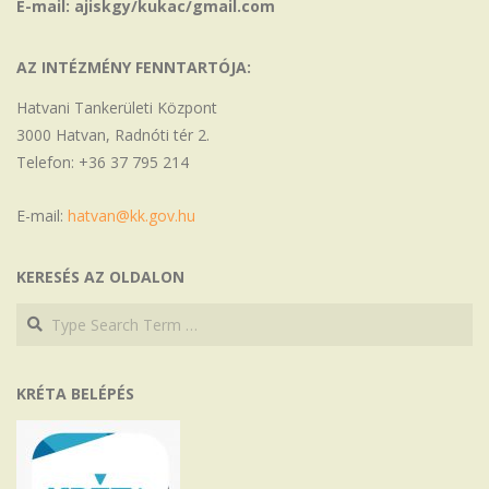
E-mail: ajiskgy/kukac/gmail.com
AZ INTÉZMÉNY FENNTARTÓJA:
Hatvani Tankerületi Központ
3000 Hatvan, Radnóti tér 2.
Telefon: +36 37 795 214
E-mail:
hatvan@kk.gov.hu
KERESÉS AZ OLDALON
Search
Search
KRÉTA BELÉPÉS