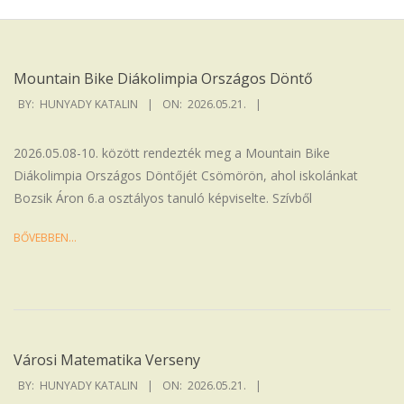
Iskola
Mountain Bike Diákolimpia Országos Döntő
2026-
BY:
HUNYADY KATALIN
ON:
2026.05.21.
05-
21
2026.05.08-10. között rendezték meg a Mountain Bike
Diákolimpia Országos Döntőjét Csömörön, ahol iskolánkat
Bozsik Áron 6.a osztályos tanuló képviselte. Szívből
BŐVEBBEN…
Városi Matematika Verseny
2026-
BY:
HUNYADY KATALIN
ON:
2026.05.21.
05-