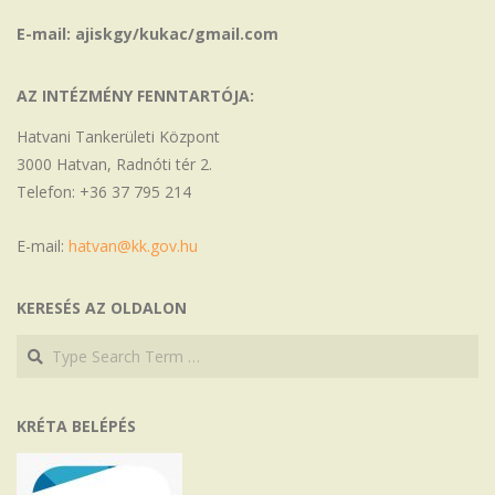
E-mail: ajiskgy/kukac/gmail.com
AZ INTÉZMÉNY FENNTARTÓJA:
Hatvani Tankerületi Központ
3000 Hatvan, Radnóti tér 2.
Telefon: +36 37 795 214
E-mail:
hatvan@kk.gov.hu
KERESÉS AZ OLDALON
Search
Search
KRÉTA BELÉPÉS