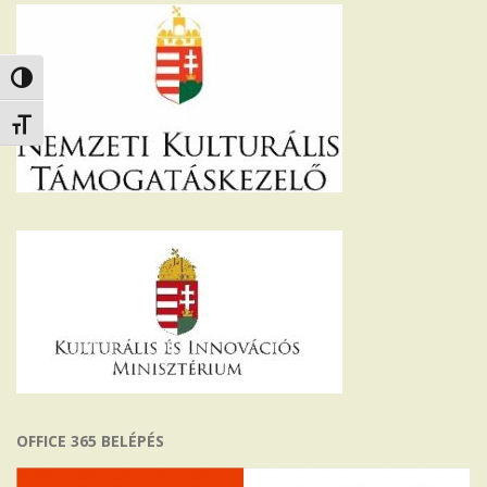
Nagy kontraszt váltása
Betűméret váltása
OFFICE 365 BELÉPÉS