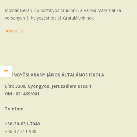
21
Molnár Belián 2.b osztályos tanulónk, a Városi Matematika
Versenyen 5. helyezést ért el. Gratulálunk neki!
BŐVEBBEN…
GYÖNGYÖSI ARANY JÁNOS ÁLTALÁNOS ISKOLA
Cím: 3200, Gyöngyös, Jeruzsálem utca 1.
OM : 031469/001
Telefon:
+36-30-831-7040
+36-37-311-938