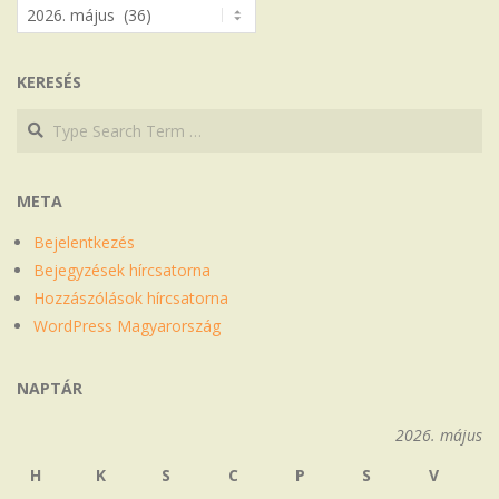
Archívum
KERESÉS
Search
Search
META
Bejelentkezés
Bejegyzések hírcsatorna
Hozzászólások hírcsatorna
WordPress Magyarország
NAPTÁR
2026. május
H
K
S
C
P
S
V