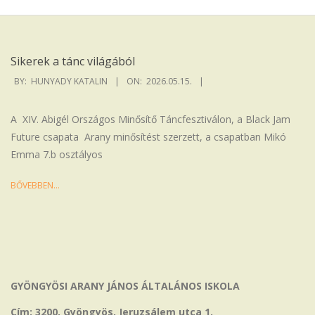
Iskola
Sikerek a tánc világából
2026-
BY:
HUNYADY KATALIN
ON:
2026.05.15.
05-
15
A XIV. Abigél Országos Minősítő Táncfesztiválon, a Black Jam
Future csapata Arany minősítést szerzett, a csapatban Mikó
Emma 7.b osztályos
BŐVEBBEN…
GYÖNGYÖSI ARANY JÁNOS ÁLTALÁNOS ISKOLA
Cím: 3200, Gyöngyös, Jeruzsálem utca 1.