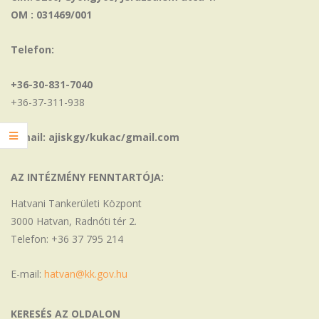
OM : 031469/001
Telefon:
+36-30-831-7040
+36-37-311-938
E-mail: ajiskgy/kukac/gmail.com
AZ INTÉZMÉNY FENNTARTÓJA:
Hatvani Tankerületi Központ
3000 Hatvan, Radnóti tér 2.
Telefon: +36 37 795 214
E-mail:
hatvan@kk.gov.hu
KERESÉS AZ OLDALON