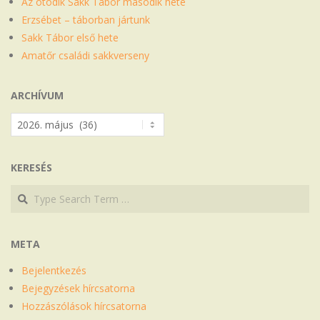
Az ötödik Sakk Tábor második hete
Erzsébet – táborban jártunk
Sakk Tábor első hete
Amatőr családi sakkverseny
ARCHÍVUM
Archívum
KERESÉS
Search
Search
META
Bejelentkezés
Bejegyzések hírcsatorna
Hozzászólások hírcsatorna