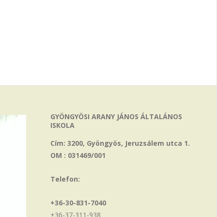
GYÖNGYÖSI ARANY JÁNOS ÁLTALÁNOS
ISKOLA
Cím: 3200, Gyöngyös, Jeruzsálem utca 1.
OM : 031469/001
Telefon:
+36-30-831-7040
+36-37-311-938