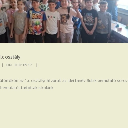
.c osztály
ON:
2026.05.17.
ütörtökön az 1.c osztálynál zárult az idei tanév Rubik bemutató soroz
-bemutatót tartottak iskolánk