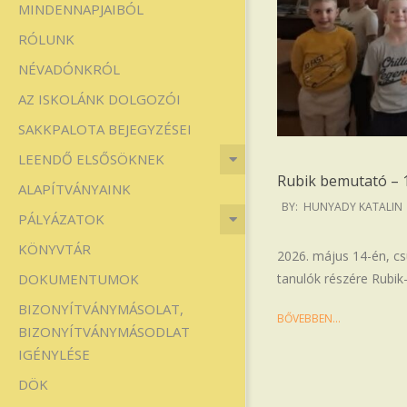
MINDENNAPJAIBÓL
Iskola
RÓLUNK
NÉVADÓNKRÓL
AZ ISKOLÁNK DOLGOZÓI
SAKKPALOTA BEJEGYZÉSEI
LEENDŐ ELSŐSÖKNEK
Rubik bemutató – 1
ALAPÍTVÁNYAINK
2026-
BY:
HUNYADY KATALIN
PÁLYÁZATOK
05-
17
KÖNYVTÁR
2026. május 14-én, cs
DOKUMENTUMOK
tanulók részére Rubik
BIZONYÍTVÁNYMÁSOLAT,
BŐVEBBEN…
BIZONYÍTVÁNYMÁSODLAT
IGÉNYLÉSE
DÖK