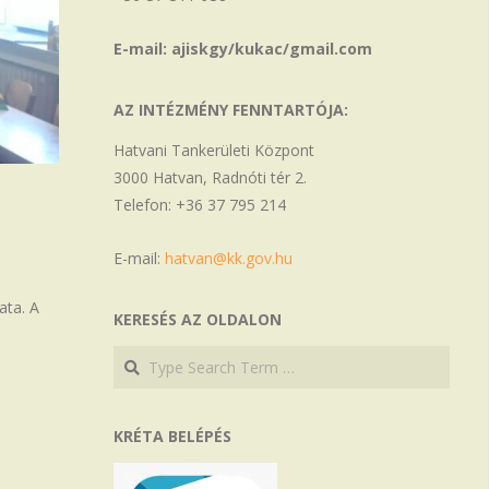
E-mail: ajiskgy/kukac/gmail.com
AZ INTÉZMÉNY FENNTARTÓJA:
Hatvani Tankerületi Központ
3000 Hatvan, Radnóti tér 2.
Telefon: +36 37 795 214
E-mail:
hatvan@kk.gov.hu
ata. A
KERESÉS AZ OLDALON
Search
Search
KRÉTA BELÉPÉS