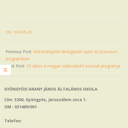
2026-
ON:
2026.05.29.
05-
29
Previous Post:
Intézményünk támogatást nyert az Erasmus+
programban!
Next Post:
10 város a magyar sakkozásért sorozat programja
GYÖNGYÖSI ARANY JÁNOS ÁLTALÁNOS ISKOLA
Cím: 3200, Gyöngyös, Jeruzsálem utca 1.
OM : 031469/001
Telefon: