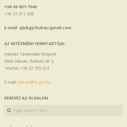
+36-30-831-7040
+36-37-311-938
E-mail: ajiskgy/kukac/gmail.com
AZ INTÉZMÉNY FENNTARTÓJA:
Hatvani Tankerületi Központ
3000 Hatvan, Radnóti tér 2.
Telefon: +36 37 795 214
E-mail:
hatvan@kk.gov.hu
KERESÉS AZ OLDALON
Search
Search