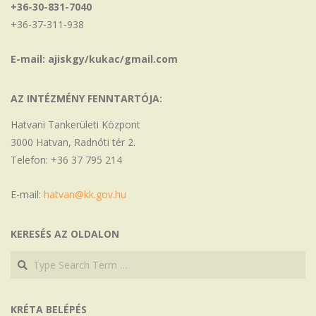
+36-30-831-7040
+36-37-311-938
E-mail: ajiskgy/kukac/gmail.com
AZ INTÉZMÉNY FENNTARTÓJA:
Hatvani Tankerületi Központ
3000 Hatvan, Radnóti tér 2.
Telefon: +36 37 795 214
E-mail:
hatvan@kk.gov.hu
KERESÉS AZ OLDALON
Search
Search
KRÉTA BELÉPÉS