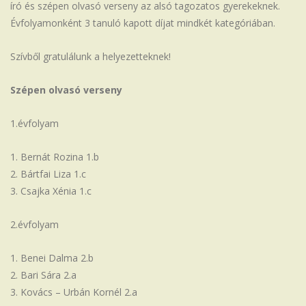
író és szépen olvasó verseny az alsó tagozatos gyerekeknek.
Iskola
Évfolyamonként 3 tanuló kapott díjat mindkét kategóriában.
Szívből gratulálunk a helyezetteknek!
Szépen olvasó verseny
1.évfolyam
Bernát Rozina 1.b
Bártfai Liza 1.c
Csajka Xénia 1.c
2.évfolyam
Benei Dalma 2.b
Bari Sára 2.a
Kovács – Urbán Kornél 2.a