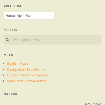
ARCHÍVUM
Archívum
KERESÉS
Search
Search
META
Bejelentkezés
Bejegyzések hírcsatorna
Hozzászólások hírcsatorna
WordPress Magyarország
NAPTÁR
2026. május