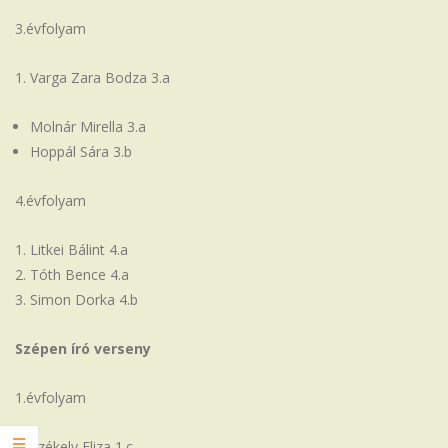
3.évfolyam
1. Varga Zara Bodza 3.a
Molnár Mirella 3.a
Hoppál Sára 3.b
4.évfolyam
Litkei Bálint 4.a
Tóth Bence 4.a
Simon Dorka 4.b
Szépen író verseny
1.évfolyam
Székely Eliza 1.c