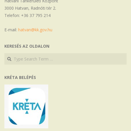
Hatvani Tankerületi Központ
3000 Hatvan, Radnóti tér 2.
Telefon: +36 37 795 214
E-mail:
hatvan@kk.gov.hu
KERESÉS AZ OLDALON
Search
Search
KRÉTA BELÉPÉS