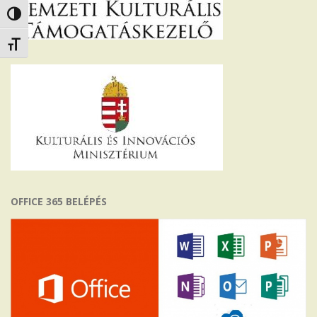
Nagy kontraszt váltása
Betűméret váltása
OFFICE 365 BELÉPÉS