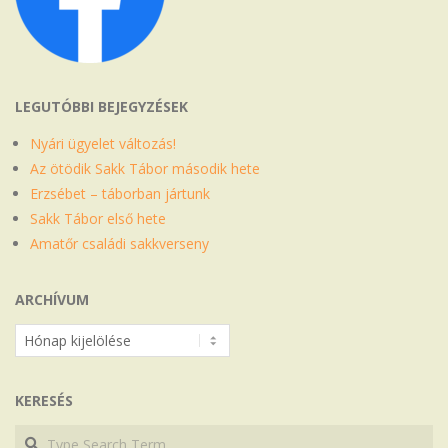
LEGUTÓBBI BEJEGYZÉSEK
Nyári ügyelet változás!
Az ötödik Sakk Tábor második hete
Erzsébet – táborban jártunk
Sakk Tábor első hete
Amatőr családi sakkverseny
ARCHÍVUM
Archívum
KERESÉS
Search
Search