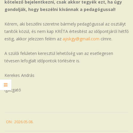
kötelező bejelentkezni, csak akkor tegyék ezt, ha úgy
gondolják, hogy beszélni kívánnak a pedagógussal!
Kérem, aki beszélni szeretne bármely pedagógussal az osztályt
tanítók közül, és nem kap KRÉTA értesítést az időpontjáról hétfő
estig, akkor jelezzen felém az
ajiskgy@gmail.com
címre.
A szülői felületen keresztül lehetőség van az esetlegesen
tévesen lefoglalt időpontok törlésére is.
Kerekes András
igazgató
2026-
ON:
2026.05.08.
05-
08