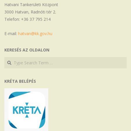
Hatvani Tankerületi Központ
3000 Hatvan, Radnóti tér 2.
Telefon: +36 37 795 214
E-mail:
hatvan@kk.gov.hu
KERESÉS AZ OLDALON
Search
Search
KRÉTA BELÉPÉS