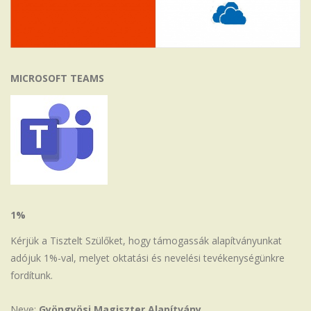
MICROSOFT TEAMS
1%
Kérjük a Tisztelt Szülőket, hogy támogassák alapítványunkat
adójuk 1%-val, melyet oktatási és nevelési tevékenységünkre
fordítunk.
Neve:
Gyöngyösi Magiszter Alapítvány