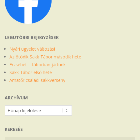
LEGUTÓBBI BEJEGYZÉSEK
Nyári ügyelet változás!
Az ötödik Sakk Tábor második hete
Erzsébet – táborban jártunk
Sakk Tábor első hete
Amatőr családi sakkverseny
ARCHÍVUM
Archívum
KERESÉS
Search
Search