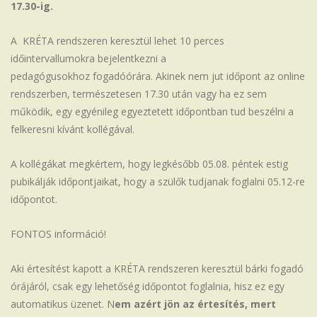
17.30-ig.
Iskola
A KRÉTA rendszeren keresztül lehet 10 perces
időintervallumokra bejelentkezni a
pedagógusokhoz fogadóórára. Akinek nem jut időpont az online
rendszerben, természetesen 17.30 után vagy ha ez sem
működik, egy egyénileg egyeztetett időpontban tud beszélni a
felkeresni kívánt kollégával.
A kollégákat megkértem, hogy legkésőbb 05.08. péntek estig
pubikálják időpontjaikat, hogy a szülők tudjanak foglalni 05.12-re
időpontot.
FONTOS információ!
Aki értesítést kapott a KRÉTA rendszeren keresztül bárki fogadó
órájáról, csak egy lehetőség időpontot foglalnia, hisz ez egy
automatikus üzenet. N
em azért jön az értesítés, mert