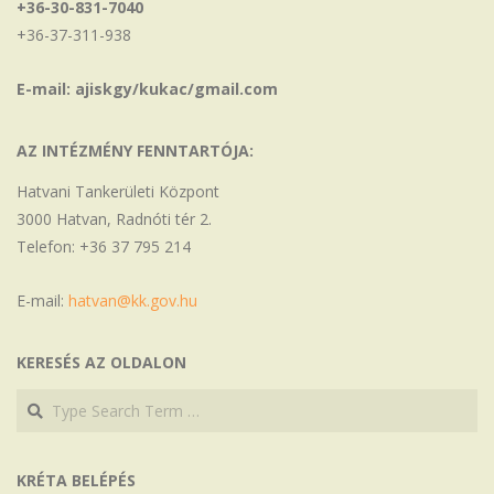
+36-30-831-7040
+36-37-311-938
E-mail: ajiskgy/kukac/gmail.com
AZ INTÉZMÉNY FENNTARTÓJA:
Hatvani Tankerületi Központ
3000 Hatvan, Radnóti tér 2.
Telefon: +36 37 795 214
E-mail:
hatvan@kk.gov.hu
KERESÉS AZ OLDALON
Search
Search
KRÉTA BELÉPÉS