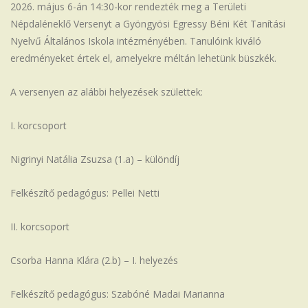
2026. május 6-án 14:30-kor rendezték meg a Területi
Iskola
Népdaléneklő Versenyt a Gyöngyösi Egressy Béni Két Tanítási
Nyelvű Általános Iskola intézményében. Tanulóink kiváló
eredményeket értek el, amelyekre méltán lehetünk büszkék.
A versenyen az alábbi helyezések születtek:
I. korcsoport
Nigrinyi Natália Zsuzsa (1.a) – különdíj
Felkészítő pedagógus: Pellei Netti
II. korcsoport
Csorba Hanna Klára (2.b) – I. helyezés
Felkészítő pedagógus: Szabóné Madai Marianna