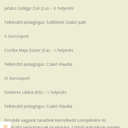
Juhász-Szilágyi Zoé (2.a) – II. helyezés
Felkészítő pedagógus: Szőllősiné Szabó Judit
V. korcsoport
Csorba Maja Eszter (5.a) – I. helyezés
Felkészítő pedagógus: Czakó Klaudia
VI. korcsoport
Szekeres Liliána (6.b) – I. helyezés
Felkészítő pedagógus: Czakó Klaudia
Büszkék vagyunk tanulóink kiemelkedő szereplésére és
felkészítő pedagógusaik munkájára. Szívből gratulálunk minden