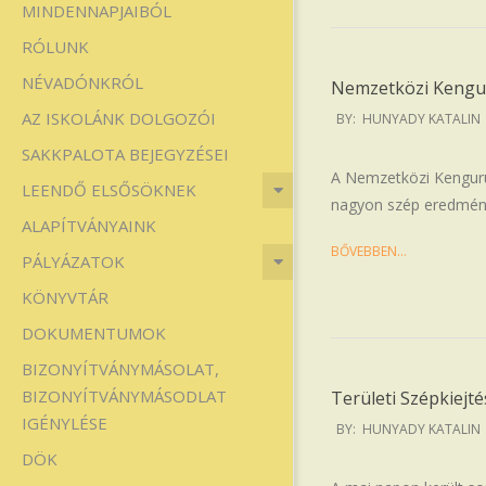
MINDENNAPJAIBÓL
Iskola
RÓLUNK
NÉVADÓNKRÓL
Nemzetközi Kengu
2026-
AZ ISKOLÁNK DOLGOZÓI
BY:
HUNYADY KATALIN
04-
SAKKPALOTA BEJEGYZÉSEI
16
A Nemzetközi Kenguru
LEENDŐ ELSŐSÖKNEK
nagyon szép eredménye
ALAPÍTVÁNYAINK
BŐVEBBEN…
PÁLYÁZATOK
KÖNYVTÁR
DOKUMENTUMOK
BIZONYÍTVÁNYMÁSOLAT,
BIZONYÍTVÁNYMÁSODLAT
Területi Szépkiejté
IGÉNYLÉSE
2026-
BY:
HUNYADY KATALIN
04-
DÖK
15