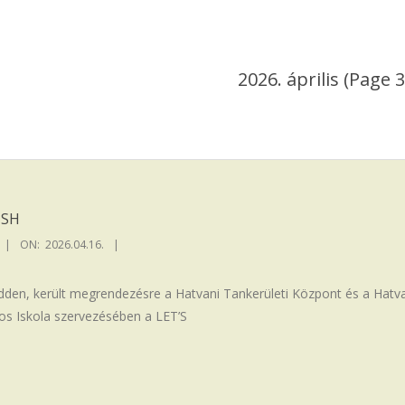
2026. április
(Page 3
ISH
ON:
2026.04.16.
kedden, került megrendezésre a Hatvani Tankerületi Központ és a Hatv
os Iskola szervezésében a LET’S