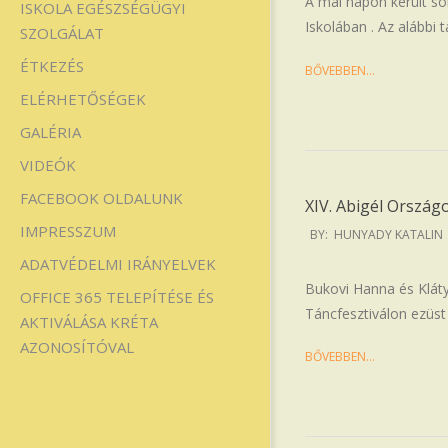
A mai napon került sor
ISKOLA EGÉSZSÉGÜGYI
Iskolában . Az alábbi 
SZOLGÁLAT
ÉTKEZÉS
BŐVEBBEN…
ELÉRHETŐSÉGEK
GALÉRIA
VIDEÓK
FACEBOOK OLDALUNK
XIV. Abigél Ország
2026-
IMPRESSZUM
BY:
HUNYADY KATALIN
04-
ADATVÉDELMI IRÁNYELVEK
15
Bukovi Hanna és Kláty
OFFICE 365 TELEPÍTÉSE ÉS
Táncfesztiválon ezüst 
AKTIVÁLÁSA KRÉTA
AZONOSÍTÓVAL
BŐVEBBEN…