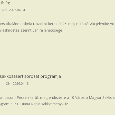
etőség
ON:
2026.04.14.
s Általános Iskola takarítót keres 2026. május 18-tól.Aki jelentkezni
álláshirdetés szerint van rá lehetősége
 sakkozásért sorozat programja
ON:
2026.04.13.
(szombaton) Pécsen került megrendezésre a 10 Város a Magyar Sakkoz
gramja: 51. Diana Rapid sakkverseny-Tíz