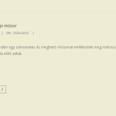
epi műsor
ON:
2026.04.01.
k idén egy színvonalas és megható műsorral emlékeztek meg március 
a előtt adtak
3