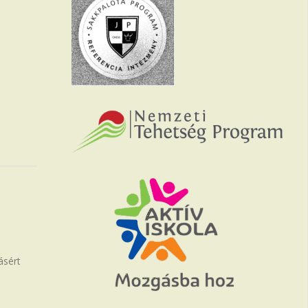
ásért