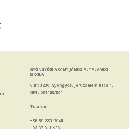
)
GYÖNGYÖSI ARANY JÁNOS ÁLTALÁNOS
ISKOLA
Cím: 3200, Gyöngyös, Jeruzsálem utca 1.
OM : 031469/001
ani
Telefon:
+36-30-831-7040
+36-37-311-938