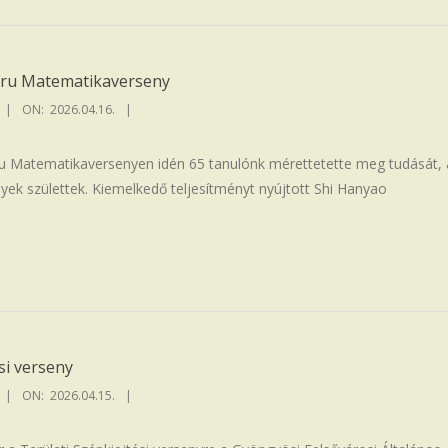
ru Matematikaverseny
ON:
2026.04.16.
 Matematikaversenyen idén 65 tanulónk mérettetette meg tudását, 
k születtek. Kiemelkedő teljesítményt nyújtott Shi Hanyao
si verseny
ON:
2026.04.15.