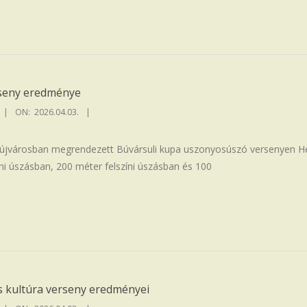
seny eredménye
ON:
2026.04.03.
újvárosban megrendezett Búvársuli kupa uszonyosúszó versenyen 
ni úszásban, 200 méter felszíni úszásban és 100
is kultúra verseny eredményei