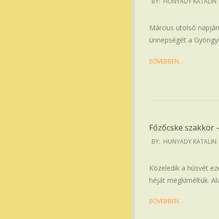
BY:
HUNYADY KATALIN
04-
03
Március utolsó napján 
ünnepségét a Gyöngyös
BŐVEBBEN…
Főzőcske szakkör –
2026-
BY:
HUNYADY KATALIN
04-
01
Közeledik a húsvét ez
héját megkíméltük. Al
BŐVEBBEN…