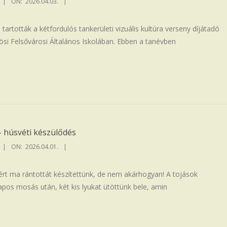
ON:
2026.04.03.
tartották a kétfordulós tankerületi vizuális kultúra verseny díjátadó
i Felsővárosi Általános Iskolában. Ebben a tanévben
 húsvéti készülődés
ON:
2026.04.01.
ért ma rántottát készítettünk, de nem akárhogyan! A tojások
apos mosás után, két kis lyukat ütöttünk bele, amin