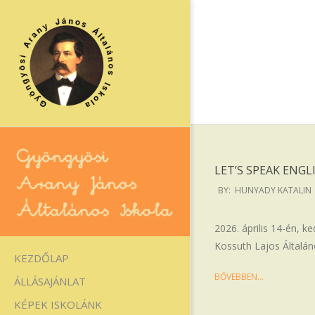
Skip
to
content
LET’S SPEAK ENGL
2026-
BY:
HUNYADY KATALIN
04-
16
Gyöngyösi
2026. április 14-én, 
Kossuth Lajos Általán
Arany
Primary
KEZDŐLAP
Navigation
János
BŐVEBBEN…
ÁLLÁSAJÁNLAT
Menu
Általános
KÉPEK ISKOLÁNK