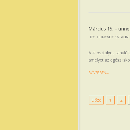
Március 15. – ünn
2026-
BY:
HUNYADY KATALIN
04-
01
A 4. osztályos tanuló
amelyet az egész iskol
BŐVEBBEN…
Bejegyzések
Előző
1
2
lapozása