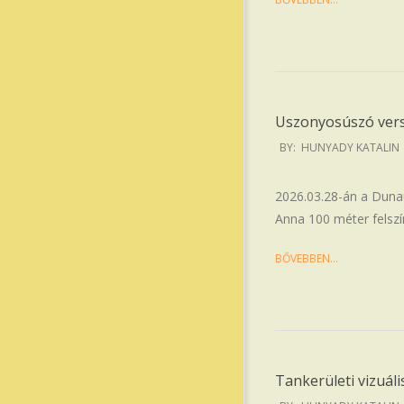
Uszonyosúszó ver
2026-
BY:
HUNYADY KATALIN
04-
03
2026.03.28-án a Duna
Anna 100 méter felszí
BŐVEBBEN…
Tankerületi vizuál
2026-