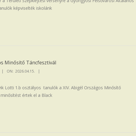
 a Területi Szépkiejtési versenyre a Gyöngyösi Felsővárosi Általános
tanulók képviselték iskolánk
os Minősítő Táncfesztivál
ON:
2026.04.15.
ik Lotti 1.b osztályos tanulók a XIV. Abigél Országos Minősítő
minősítést értek el a Black