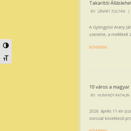
Takarítói Állásleh
2026-
BY:
LÉNÁRT ZOLTÁN
04-
14
A Gyöngyösi Arany Jáno
szeretne, a mellékelt 
Nagy kontraszt váltása
BŐVEBBEN…
Betűméret váltása
10 város a magyar
2026-
BY:
HUNYADY KATALIN
04-
13
2026. április 11-én 
sorozat következő pro
BŐVEBBEN…