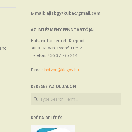
E-mail: ajiskgy/kukac/gmail.com
AZ INTÉZMÉNY FENNTARTÓJA:
Hatvani Tankerületi Központ
3000 Hatvan, Radnóti tér 2.
ahol
Telefon: +36 37 795 214
E-mail:
hatvan@kk.gov.hu
KERESÉS AZ OLDALON
Search
Search
KRÉTA BELÉPÉS