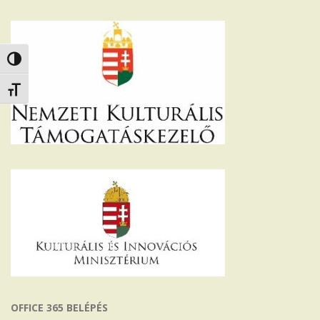
Nagy kontraszt váltása
Betűméret váltása
OFFICE 365 BELÉPÉS