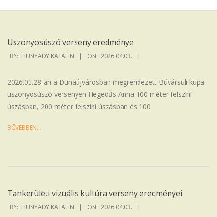
Iskola
Uszonyosúszó verseny eredménye
2026-
BY:
HUNYADY KATALIN
ON:
2026.04.03.
04-
03
2026.03.28-án a Dunaújvárosban megrendezett Búvársuli kupa
uszonyosúszó versenyen Hegedűs Anna 100 méter felszíni
úszásban, 200 méter felszíni úszásban és 100
BŐVEBBEN…
Tankerületi vizuális kultúra verseny eredményei
2026-
BY:
HUNYADY KATALIN
ON:
2026.04.03.
04-