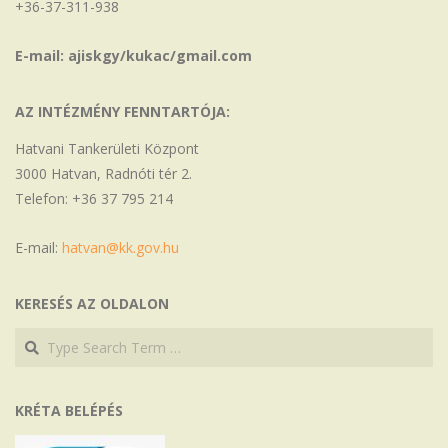
+36-37-311-938
E-mail: ajiskgy/kukac/gmail.com
AZ INTÉZMÉNY FENNTARTÓJA:
Hatvani Tankerületi Központ
3000 Hatvan, Radnóti tér 2.
Telefon: +36 37 795 214
E-mail:
hatvan@kk.gov.hu
KERESÉS AZ OLDALON
Search
Search
KRÉTA BELÉPÉS