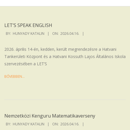
Iskola
LET’S SPEAK ENGLISH
2026-
BY:
HUNYADY KATALIN
ON:
2026.04.16.
04-
16
2026. április 14-én, kedden, került megrendezésre a Hatvani
Tankerületi Központ és a Hatvani Kossuth Lajos Általános Iskola
szervezésében a LET’S
BŐVEBBEN…
Nemzetközi Kenguru Matematikaverseny
2026-
BY:
HUNYADY KATALIN
ON:
2026.04.16.
04-