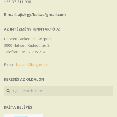
+36-37-311-938
E-mail: ajiskgy/kukac/gmail.com
AZ INTÉZMÉNY FENNTARTÓJA:
Hatvani Tankerületi Központ
3000 Hatvan, Radnóti tér 2.
Telefon: +36 37 795 214
E-mail:
hatvan@kk.gov.hu
KERESÉS AZ OLDALON
Search
Search
KRÉTA BELÉPÉS