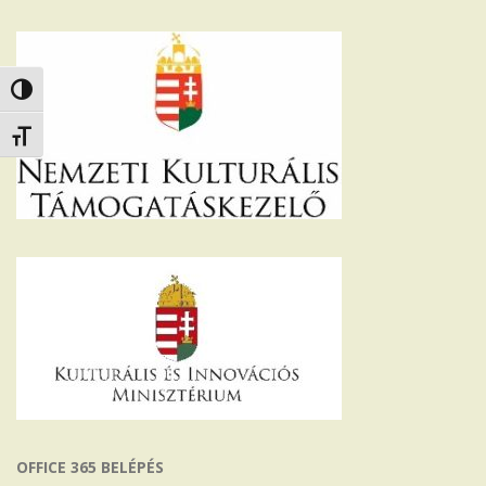
Nagy kontraszt váltása
Betűméret váltása
OFFICE 365 BELÉPÉS