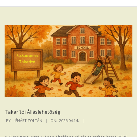
Iskola
Takarítói Álláslehetőség
2026-
BY:
LÉNÁRT ZOLTÁN
ON:
2026.04.14.
04-
14