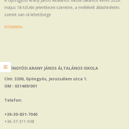
A Gyöngyösi Arany János Általános Iskola takarítót keres 2026.
május 18-tól.Aki jelentkezni szeretne, a mellékelt álláshirdetés
szerint van rá lehetősége
BŐVEBBEN…
GYÖNGYÖSI ARANY JÁNOS ÁLTALÁNOS ISKOLA
Cím: 3200, Gyöngyös, Jeruzsálem utca 1.
OM : 031469/001
Telefon:
+36-30-831-7040
+36-37-311-938