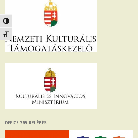
Nagy kontraszt váltása
Betűméret váltása
OFFICE 365 BELÉPÉS