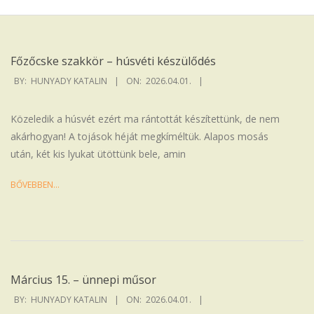
Iskola
Főzőcske szakkör – húsvéti készülődés
2026-
BY:
HUNYADY KATALIN
ON:
2026.04.01.
04-
01
Közeledik a húsvét ezért ma rántottát készítettünk, de nem
akárhogyan! A tojások héját megkíméltük. Alapos mosás
után, két kis lyukat ütöttünk bele, amin
BŐVEBBEN…
Március 15. – ünnepi műsor
2026-
BY:
HUNYADY KATALIN
ON:
2026.04.01.
04-