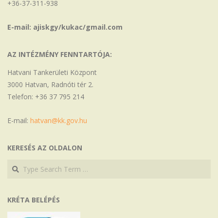
+36-37-311-938
E-mail: ajiskgy/kukac/gmail.com
AZ INTÉZMÉNY FENNTARTÓJA:
Hatvani Tankerületi Központ
3000 Hatvan, Radnóti tér 2.
Telefon: +36 37 795 214
E-mail:
hatvan@kk.gov.hu
KERESÉS AZ OLDALON
Search
Search
KRÉTA BELÉPÉS