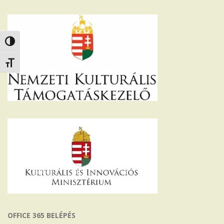
Nagy kontraszt váltása
Betűméret váltása
OFFICE 365 BELÉPÉS