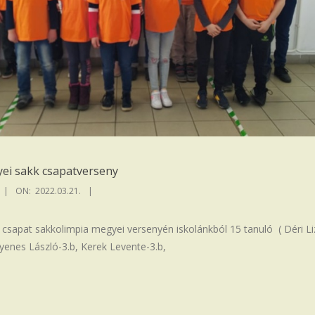
yei sakk csapatverseny
ON:
2022.03.21.
k csapat sakkolimpia megyei versenyén iskolánkból 15 tanuló ( Déri Li
Gyenes László-3.b, Kerek Levente-3.b,