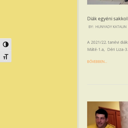
Diák egyéni sakkol
2022-
BY:
HUNYADY KATALIN
03-
07
A 2021/22. tanévi diá
Nagy kontraszt váltása
Máté-1.a, Déri Liza-3.
Betűméret váltása
BŐVEBBEN…