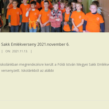
i Sakk Emlékverseny 2021.november 6.
ON:
2021.11.13.
iskolánkban megrendezésre került a Földi István Megyei Sakk Emlékv
versenyzett. Iskolánkból az alábbi