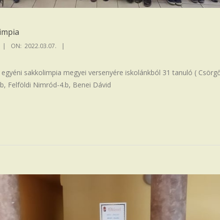
impia
ON:
2022.03.07.
k egyéni sakkolimpia megyei versenyére iskolánkból 31 tanuló ( Csörg
b, Felföldi Nimród-4.b, Benei Dávid