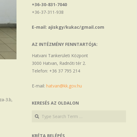
+36-30-831-7040
+36-37-311-938
E-mail: ajiskgy/kukac/gmail.com
AZ INTÉZMÉNY FENNTARTÓJA:
Hatvani Tankerületi Központ
3000 Hatvan, Radnóti tér 2.
Telefon: +36 37 795 214
E-mail:
hatvan@kk.gov.hu
za-3.b,
KERESÉS AZ OLDALON
Search
Search
KRÉTA BELÉPÉS