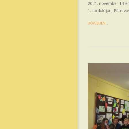
21
2021. november 14-én 
1. fordulóján, Pétervá
BŐVEBBEN…