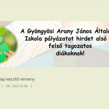
lap készítő verseny
ON:
2022.03.08.