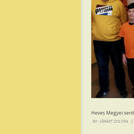
Heves Megyei serdü
2021-
BY:
LÉNÁRT ZOLTÁN
12-