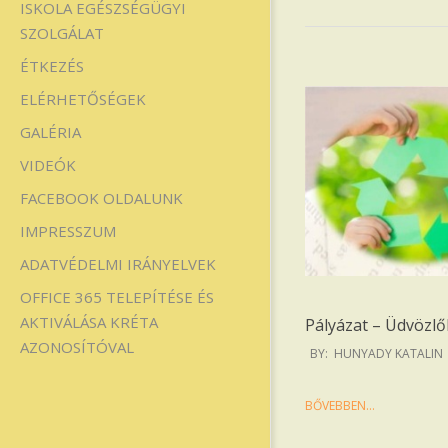
ISKOLA EGÉSZSÉGÜGYI
SZOLGÁLAT
ÉTKEZÉS
ELÉRHETŐSÉGEK
GALÉRIA
VIDEÓK
FACEBOOK OLDALUNK
IMPRESSZUM
ADATVÉDELMI IRÁNYELVEK
OFFICE 365 TELEPÍTÉSE ÉS
AKTIVÁLÁSA KRÉTA
Pályázat – Üdvözlő
AZONOSÍTÓVAL
2022-
BY:
HUNYADY KATALIN
03-
08
BŐVEBBEN…