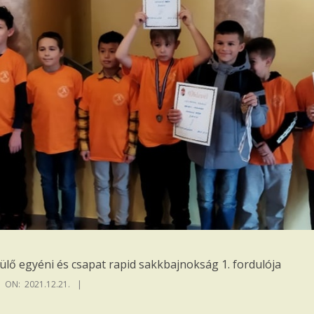
lő egyéni és csapat rapid sakkbajnokság 1. fordulója
ON:
2021.12.21.