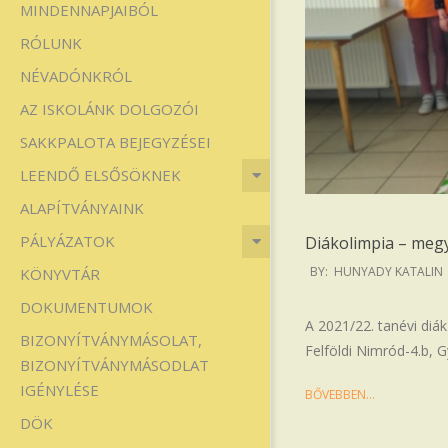
MINDENNAPJAIBÓL
Iskola
RÓLUNK
NÉVADÓNKRÓL
AZ ISKOLÁNK DOLGOZÓI
SAKKPALOTA BEJEGYZÉSEI
LEENDŐ ELSŐSÖKNEK
ALAPÍTVÁNYAINK
PÁLYÁZATOK
Diákolimpia – meg
2022-
BY:
HUNYADY KATALIN
KÖNYVTÁR
03-
DOKUMENTUMOK
21
A 2021/22. tanévi diá
BIZONYÍTVÁNYMÁSOLAT,
Felföldi Nimród-4.b, 
BIZONYÍTVÁNYMÁSODLAT
IGÉNYLÉSE
BŐVEBBEN…
DÖK