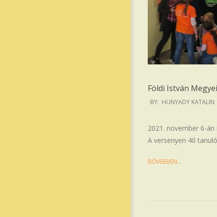
Földi István Megye
2021-
BY:
HUNYADY KATALIN
11-
13
2021. november 6-án 
A versenyen 40 tanuló 
BŐVEBBEN…