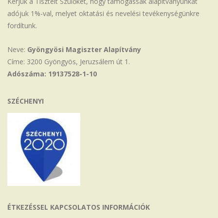
Kérjük a Tisztelt Szülőket, hogy támogassák alapítványunkat
adójuk 1%-val, melyet oktatási és nevelési tevékenységünkre
fordítunk.
Neve:
Gyöngyösi Magiszter Alapítvány
Címe: 3200 Gyöngyös, Jeruzsálem út 1.
Adószáma: 19137528-1-10
SZÉCHENYI
ÉTKEZÉSSEL KAPCSOLATOS INFORMÁCIÓK