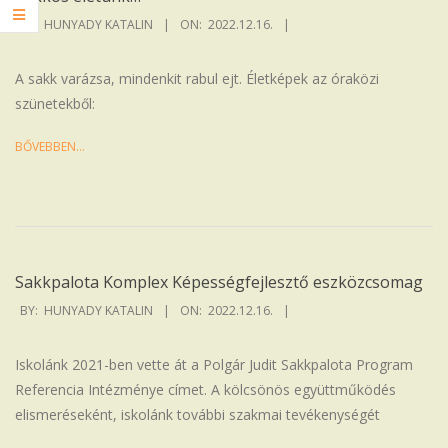
2022-
BY:
HUNYADY KATALIN
ON:
2022.12.16.
12-
16
A sakk varázsa, mindenkit rabul ejt. Életképek az óraközi
szünetekből:
BŐVEBBEN…
Sakkpalota Komplex Képességfejlesztő eszközcsomag
2022-
BY:
HUNYADY KATALIN
ON:
2022.12.16.
12-
16
Iskolánk 2021-ben vette át a Polgár Judit Sakkpalota Program
Referencia Intézménye címet. A kölcsönös együttműködés
elismeréseként, iskolánk további szakmai tevékenységét