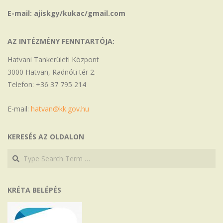
E-mail: ajiskgy/kukac/gmail.com
AZ INTÉZMÉNY FENNTARTÓJA:
Hatvani Tankerületi Központ
3000 Hatvan, Radnóti tér 2.
Telefon: +36 37 795 214
E-mail:
hatvan@kk.gov.hu
KERESÉS AZ OLDALON
Search
Search
KRÉTA BELÉPÉS