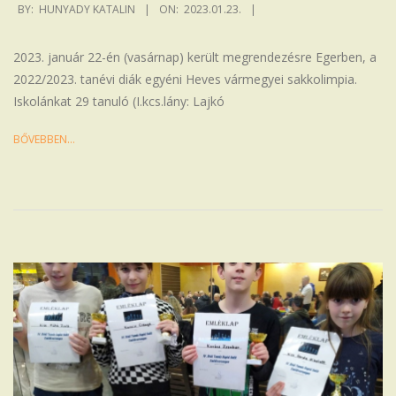
2023-
BY:
HUNYADY KATALIN
ON:
2023.01.23.
01-
23
2023. január 22-én (vasárnap) került megrendezésre Egerben, a
2022/2023. tanévi diák egyéni Heves vármegyei sakkolimpia.
Iskolánkat 29 tanuló (I.kcs.lány: Lajkó
BŐVEBBEN…