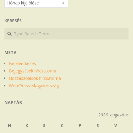
Archívum
KERESÉS
Search
Search
META
Bejelentkezés
Bejegyzések hírcsatorna
Hozzászólások hírcsatorna
WordPress Magyarország
NAPTÁR
2026. augusztus
H
K
S
C
P
S
V