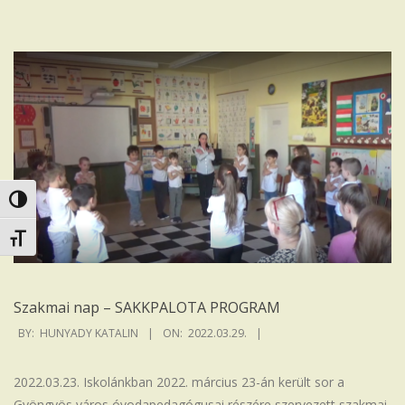
Nagy kontraszt váltása
Betűméret váltása
Szakmai nap – SAKKPALOTA PROGRAM
2022-
BY:
HUNYADY KATALIN
ON:
2022.03.29.
03-
29
2022.03.23. Iskolánkban 2022. március 23-án került sor a
Gyöngyös város óvodapedagógusai részére szervezett szakmai