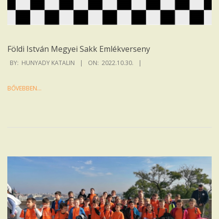
Földi István Megyei Sakk Emlékverseny
2022-
BY:
HUNYADY KATALIN
ON:
2022.10.30.
10-
30
BŐVEBBEN…