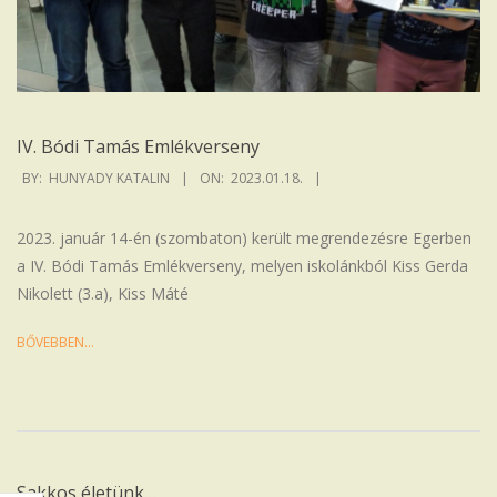
IV. Bódi Tamás Emlékverseny
2023-
BY:
HUNYADY KATALIN
ON:
2023.01.18.
01-
18
2023. január 14-én (szombaton) került megrendezésre Egerben
a IV. Bódi Tamás Emlékverseny, melyen iskolánkból Kiss Gerda
Nikolett (3.a), Kiss Máté
BŐVEBBEN…
Sakkos életünk…