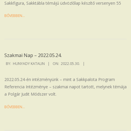
Sakkfigura, Sakktábla témájú üdvözlőlap készítő versenyen 55
BŐVEBBEN…
Szakmai Nap – 2022.05.24.
2022-
BY:
HUNYADY KATALIN
ON:
2022.05.30.
05-
30
2022.05.24-én intézményünk – mint a Sakkpalota Program
Referencia Intézménye – szakmai napot tartott, melynek témája
a Polgár Judit Módszer volt.
BŐVEBBEN…