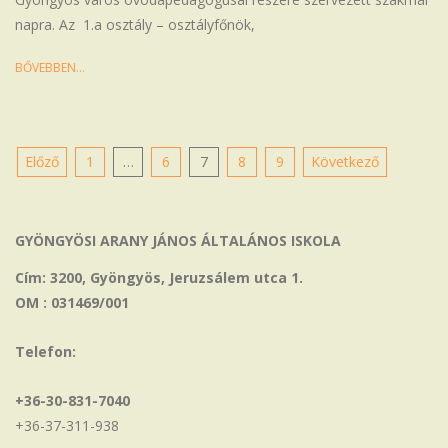
napra. Az 1.a osztály – osztályfőnök,
BŐVEBBEN…
Bejegyzések
Előző
1
…
6
7
8
9
Következő
lapozása
GYÖNGYÖSI ARANY JÁNOS ÁLTALÁNOS ISKOLA
Cím: 3200, Gyöngyös, Jeruzsálem utca 1.
OM : 031469/001
Telefon:
+36-30-831-7040
+36-37-311-938