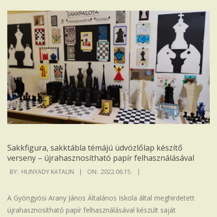
Sakkfigura, sakktábla témájú üdvözlőlap készítő
verseny – újrahasznosítható papír felhasználásával
2022-
BY:
HUNYADY KATALIN
ON:
2022.06.15.
06-
15
A Gyöngyösi Arany János Általános Iskola által meghirdetett
újrahasznosítható papír felhasználásával készült saját