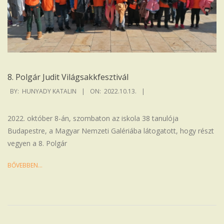
8. Polgár Judit Világsakkfesztivál
2022-
BY:
HUNYADY KATALIN
ON:
2022.10.13.
10-
13
2022. október 8-án, szombaton az iskola 38 tanulója
Budapestre, a Magyar Nemzeti Galériába látogatott, hogy részt
vegyen a 8. Polgár
BŐVEBBEN…