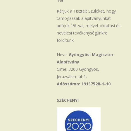
1%
Kérjük a Tisztelt Szülőket, hogy
támogassák alapítványunkat
adójuk 1%-val, melyet oktatási és
nevelési tevékenységünkre
fordítunk.
Neve:
Gyöngyösi Magiszter
Alapítvány
Címe: 3200 Gyöngyös,
Jeruzsálem út 1.
Adószáma: 19137528-1-10
SZÉCHENYI