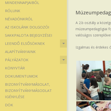
MINDENNAPJAIBÓL
Iskola
RÓLUNK
Múzeumpedagógi
NÉVADÓNKRÓL
A 2.b osztály a köze
AZ ISKOLÁNK DOLGOZÓI
múzeumpedagógiai fog
SAKKPALOTA BEJEGYZÉSEI
valóságos szereplőive
LEENDŐ ELSŐSÖKNEK
Izgalmas és érdekes ó
ALAPÍTVÁNYAINK
PÁLYÁZATOK
KÖNYVTÁR
DOKUMENTUMOK
BIZONYÍTVÁNYMÁSOLAT,
BIZONYÍTVÁNYMÁSODLAT
IGÉNYLÉSE
DÖK