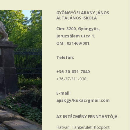
GYÖNGYÖSI ARANY JÁNOS
ÁLTALÁNOS ISKOLA
Cím: 3200, Gyöngyös,
Jeruzsálem utca 1.
OM : 031469/001
Telefon:
+36-30-831-7040
+36-37-311-938
E-mail:
ajiskgy/kukac/gmail.com
AZ INTÉZMÉNY FENNTARTÓJA:
Hatvani Tankerületi Központ