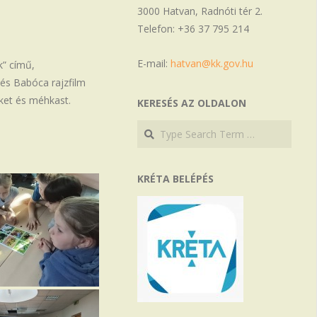
3000 Hatvan, Radnóti tér 2.
Telefon: +36 37 795 214
E-mail:
hatvan@kk.gov.hu
k” című,
és Babóca rajzfilm
ket és méhkast.
KERESÉS AZ OLDALON
Search
Search
KRÉTA BELÉPÉS