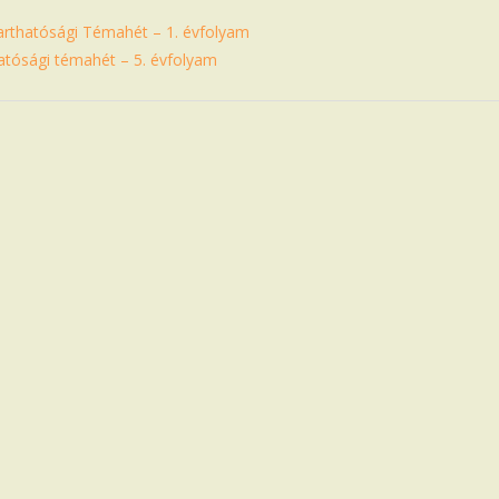
arthatósági Témahét – 1. évfolyam
atósági témahét – 5. évfolyam