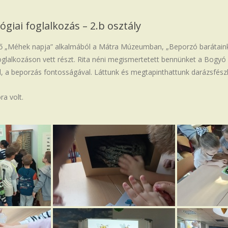
ai foglalkozás – 2.b osztály
lgő „Méhek napja” alkalmából a Mátra Múzeumban, „Beporzó barátain
lalkozáson vett részt. Rita néni megismertetett bennünket a Bogyó 
l, a beporzás fontosságával. Láttunk és megtapinthattunk darázsfész
ra volt.