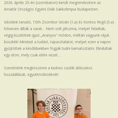
2026. április 25-én (szombaton) került megrendezésre az
Iskola
Amatőr Országos Egyéni Diák Sakkolimpia Budapesten.
Iskolánk tanulói, Tóth Zsombor István (1.a) és Kontos Regő (5.a)
hősiesen állták a sarat… Nem volt játszma, melyet feladtak,
végig küzdöttek igazi „Aranyos” módon, méltán vagyunk rájuk
büszkék! Mindazt a tudást, tapasztalatot, melyet ezen a napon
gyűjtöttek a későbbiekben fogják tudni kamatoztatni. Elindultak
egy úton, mely csak előre vezet…
Szeretnénk megköszönni a kedves szülők áldozatos
hozzáállását, együttműködését!