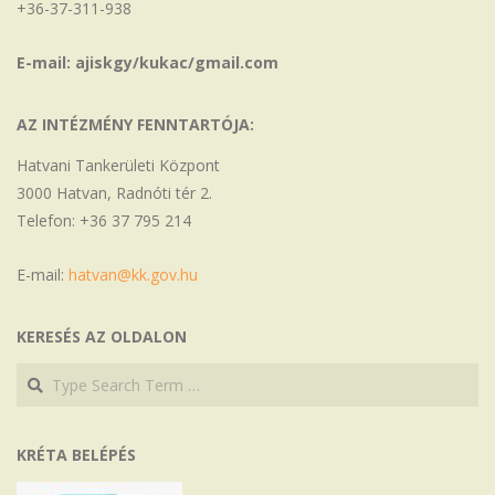
+36-37-311-938
E-mail: ajiskgy/kukac/gmail.com
AZ INTÉZMÉNY FENNTARTÓJA:
Hatvani Tankerületi Központ
3000 Hatvan, Radnóti tér 2.
Telefon: +36 37 795 214
E-mail:
hatvan@kk.gov.hu
KERESÉS AZ OLDALON
Search
Search
KRÉTA BELÉPÉS