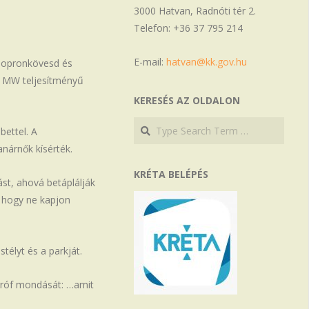
3000 Hatvan, Radnóti tér 2.
Telefon: +36 37 795 214
E-mail:
hatvan@kk.gov.hu
 Sopronkövesd és
6 MW teljesítményű
KERESÉS AZ OLDALON
Search
Search
bettel. A
nárnők kísérték.
KRÉTA BELÉPÉS
st, ahová betáplálják
, hogy ne kapjon
élyt és a parkját.
gróf mondását: …amit