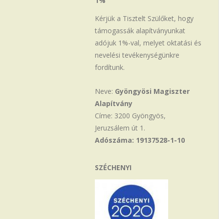
1%
Kérjük a Tisztelt Szülőket, hogy
támogassák alapítványunkat
adójuk 1%-val, melyet oktatási és
nevelési tevékenységünkre
fordítunk.
Neve:
Gyöngyösi Magiszter
Alapítvány
Címe: 3200 Gyöngyös,
Jeruzsálem út 1.
Adószáma: 19137528-1-10
SZÉCHENYI