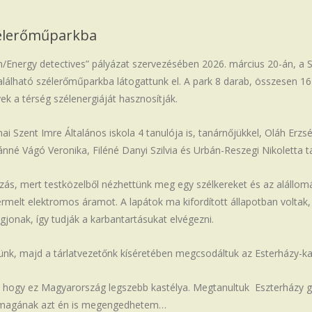
zélerőműparkba
/Energy detectives” pályázat szervezésében 2026. március 20-án, a
lálható szélerőműparkba látogattunk el. A park 8 darab, összesen 1
yek a térség szélenergiáját hasznosítják.
nai Szent Imre Általános iskola 4 tanulója is, tanárnőjükkel, Oláh Erzsé
nné Vágó Veronika, Filéné Danyi Szilvia és Urbán-Reszegi Nikoletta ta
ás, mert testközelből nézhettünk meg egy szélkereket és az alállomá
rmelt elektromos áramot. A lapátok ma kifordított állapotban voltak
ogjonak, így tudják a karbantartásukat elvégezni.
k, majd a tárlatvezetőnk kíséretében megcsodáltuk az Esterházy-kast
, hogy ez Magyarország legszebb kastélya. Megtanultuk Eszterházy 
magának azt én is megengedhetem…