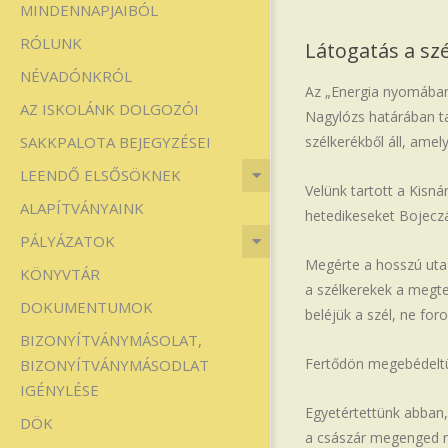
MINDENNAPJAIBÓL
Iskola
RÓLUNK
Látogatás a s
NÉVADÓNKRÓL
Az „Energia nyomában
AZ ISKOLÁNK DOLGOZÓI
Nagylózs határában ta
SAKKPALOTA BEJEGYZÉSEI
szélkerékből áll, amel
LEENDŐ ELSŐSÖKNEK
Velünk tartott a Kisná
ALAPÍTVÁNYAINK
hetedikeseket Bojeczá
PÁLYÁZATOK
Megérte a hosszú utaz
KÖNYVTÁR
a szélkerekek a megte
DOKUMENTUMOK
beléjük a szél, ne for
BIZONYÍTVÁNYMÁSOLAT,
Fertődön megebédeltün
BIZONYÍTVÁNYMÁSODLAT
IGÉNYLÉSE
Egyetértettünk abban
DÖK
a császár megenged 