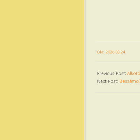
2026-
ON:
2026.03.24.
03-
24
Previous Post:
Alkotó
Next Post:
Beszámoló