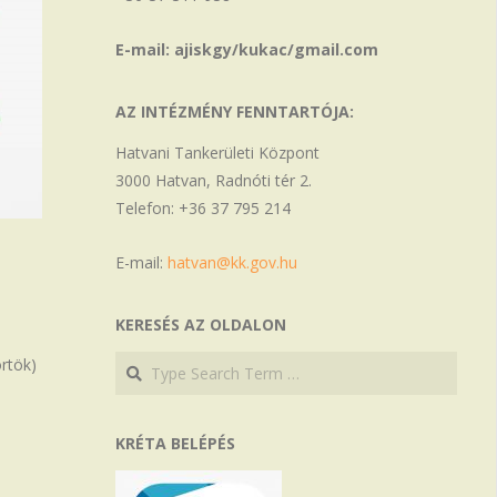
E-mail: ajiskgy/kukac/gmail.com
AZ INTÉZMÉNY FENNTARTÓJA:
Hatvani Tankerületi Központ
3000 Hatvan, Radnóti tér 2.
Telefon: +36 37 795 214
E-mail:
hatvan@kk.gov.hu
KERESÉS AZ OLDALON
Search
Search
örtök)
KRÉTA BELÉPÉS