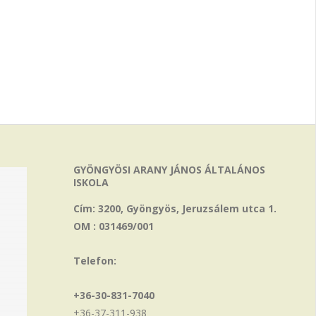
GYÖNGYÖSI ARANY JÁNOS ÁLTALÁNOS
ISKOLA
Cím: 3200, Gyöngyös, Jeruzsálem utca 1.
OM : 031469/001
Telefon:
+36-30-831-7040
+36-37-311-938