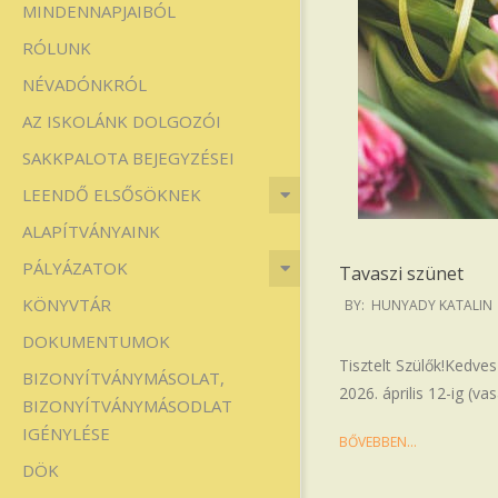
MINDENNAPJAIBÓL
Iskola
RÓLUNK
NÉVADÓNKRÓL
AZ ISKOLÁNK DOLGOZÓI
SAKKPALOTA BEJEGYZÉSEI
LEENDŐ ELSŐSÖKNEK
ALAPÍTVÁNYAINK
PÁLYÁZATOK
Tavaszi szünet
2026-
KÖNYVTÁR
BY:
HUNYADY KATALIN
03-
DOKUMENTUMOK
26
Tisztelt Szülők!Kedves
BIZONYÍTVÁNYMÁSOLAT,
2026. április 12-ig (va
BIZONYÍTVÁNYMÁSODLAT
IGÉNYLÉSE
BŐVEBBEN…
DÖK