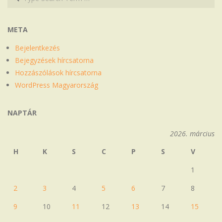
META
Bejelentkezés
Bejegyzések hírcsatorna
Hozzászólások hírcsatorna
WordPress Magyarország
NAPTÁR
2026. március
H
K
S
C
P
S
V
1
2
3
4
5
6
7
8
9
10
11
12
13
14
15