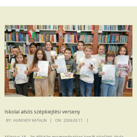
Iskola
Iskolai alsós szépkiejtési verseny
2026-
BY:
HUNYADY KATALIN
ON:
2026.03.17.
03-
17
Március 16.- án délután megrendezésre került iskolánk alsós