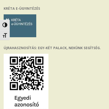
KRÉTA E-ÜGYINTÉZÉS
Nagy kontraszt váltása
Betűméret váltása
ÚJRAHASZNOSÍTÁS: EGY-KÉT PALACK, NEKÜNK SEGÍTSÉG.