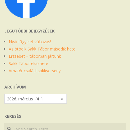
LEGUTÓBBI BEJEGYZÉSEK
Nyári ügyelet változás!
Az ötödik Sakk Tábor második hete
Erzsébet – táborban jártunk
Sakk Tábor első hete
Amatőr családi sakkverseny
ARCHÍVUM
Archívum
KERESÉS
Search
Search