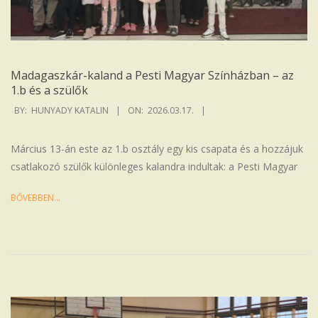
Madagaszkár-kaland a Pesti Magyar Színházban – az
1.b és a szülők
2026-
BY:
HUNYADY KATALIN
ON:
2026.03.17.
03-
17
Március 13-án este az 1.b osztály egy kis csapata és a hozzájuk
csatlakozó szülők különleges kalandra indultak: a Pesti Magyar
BŐVEBBEN…