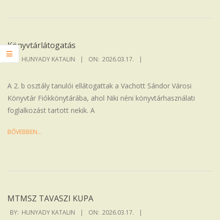
Könyvtárlátogatás
2026-
BY:
HUNYADY KATALIN
ON:
2026.03.17.
03-
17
A 2. b osztály tanulói ellátogattak a Vachott Sándor Városi
Könyvtár Fiókkönytárába, ahol Niki néni könyvtárhasználati
foglalkozást tartott nekik. A
BŐVEBBEN…
MTMSZ TAVASZI KUPA
2026-
BY:
HUNYADY KATALIN
ON:
2026.03.17.