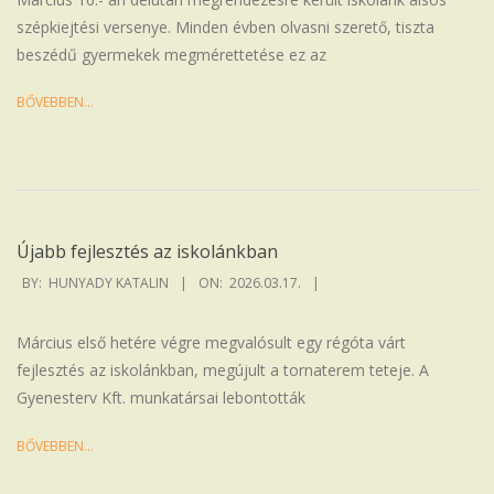
szépkiejtési versenye. Minden évben olvasni szerető, tiszta
beszédű gyermekek megmérettetése ez az
BŐVEBBEN…
Újabb fejlesztés az iskolánkban
2026-
BY:
HUNYADY KATALIN
ON:
2026.03.17.
03-
17
Március első hetére végre megvalósult egy régóta várt
fejlesztés az iskolánkban, megújult a tornaterem teteje. A
Gyenesterv Kft. munkatársai lebontották
BŐVEBBEN…