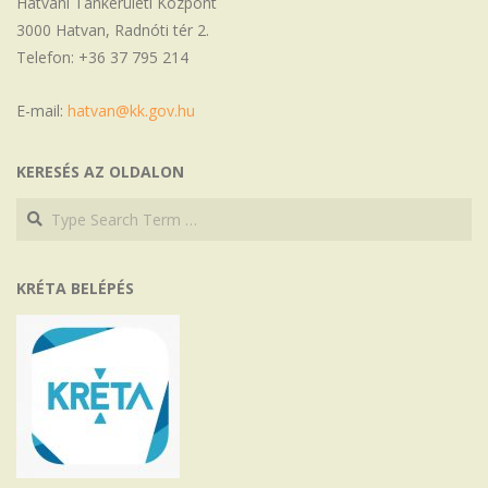
Hatvani Tankerületi Központ
3000 Hatvan, Radnóti tér 2.
Telefon: +36 37 795 214
E-mail:
hatvan@kk.gov.hu
KERESÉS AZ OLDALON
Search
Search
KRÉTA BELÉPÉS