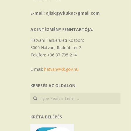
E-mail: ajiskgy/kukac/gmail.com
AZ INTÉZMÉNY FENNTARTÓJA:
Hatvani Tankerületi Központ
3000 Hatvan, Radnóti tér 2.
Telefon: +36 37 795 214
E-mail:
hatvan@kk.gov.hu
KERESÉS AZ OLDALON
Search
Search
KRÉTA BELÉPÉS