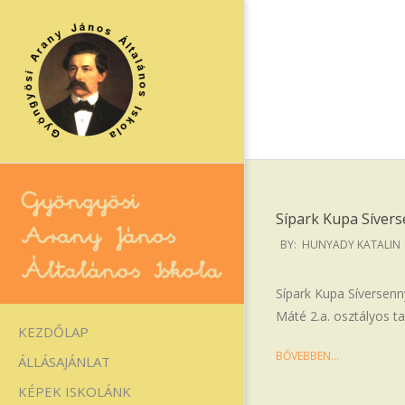
Skip
to
content
Sípark Kupa Síver
2026-
BY:
HUNYADY KATALIN
03-
16
Gyöngyösi
Sípark Kupa Síversen
Máté 2.a. osztályos t
Arany
Primary
KEZDŐLAP
Navigation
János
BŐVEBBEN…
ÁLLÁSAJÁNLAT
Menu
Általános
KÉPEK ISKOLÁNK