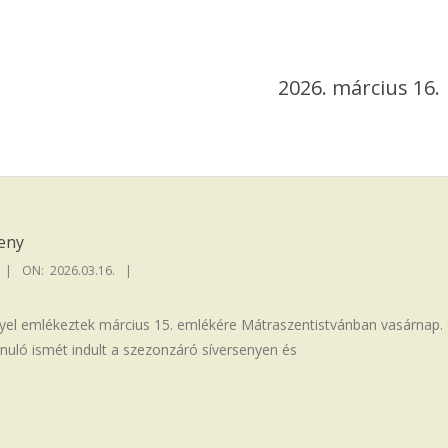
2026. március 16.
seny
ON:
2026.03.16.
nyel emlékeztek március 15. emlékére Mátraszentistvánban vasárnap.
anuló ismét indult a szezonzáró síversenyen és