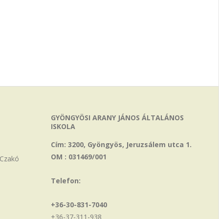
GYÖNGYÖSI ARANY JÁNOS ÁLTALÁNOS
ISKOLA
Cím: 3200, Gyöngyös, Jeruzsálem utca 1.
OM : 031469/001
 Czakó
Telefon:
+36-30-831-7040
+36-37-311-938