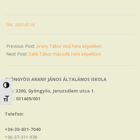
2025-
ON:
2025.07.16.
07-
16
Previous Post:
Arany Tábor első hete képekben
Next Post:
Sakk Tábor második hete képekben
GYÖNGYÖSI ARANY JÁNOS ÁLTALÁNOS ISKOLA
Nagy kontraszt váltása
Cím: 3200, Gyöngyös, Jeruzsálem utca 1.
OM : 031469/001
Betűméret váltása
Telefon:
+36-30-831-7040
+36-37-311-938