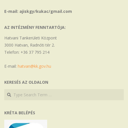
E-mail: ajiskgy/kukac/gmail.com
AZ INTÉZMÉNY FENNTARTÓJA:
Hatvani Tankerületi Központ
3000 Hatvan, Radnóti tér 2.
Telefon: +36 37 795 214
E-mail:
hatvan@kk.gov.hu
KERESÉS AZ OLDALON
Search
Search
KRÉTA BELÉPÉS