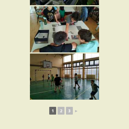
1
2
3
►