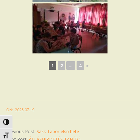
1
2
...
4
►
2025-
ON:
2025.07.19.
07-
19
Nagy kontraszt váltása
Previous Post:
Sakk Tábor első hete
Betűméret váltása
Next Post:
ÁLLÁSHIRDETÉS TANÍTÓ