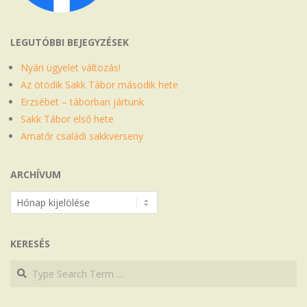
LEGUTÓBBI BEJEGYZÉSEK
Nyári ügyelet változás!
Az ötödik Sakk Tábor második hete
Erzsébet – táborban jártunk
Sakk Tábor első hete
Amatőr családi sakkverseny
ARCHÍVUM
Archívum
KERESÉS
Search
Search