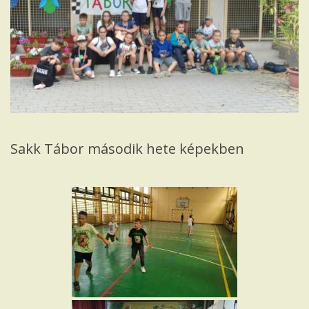
Iskola
Sakk Tábor második hete képekben