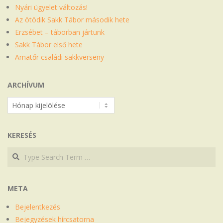
Nyári ügyelet változás!
Az ötödik Sakk Tábor második hete
Erzsébet – táborban jártunk
Sakk Tábor első hete
Amatőr családi sakkverseny
ARCHÍVUM
Archívum
KERESÉS
Search
Search
META
Bejelentkezés
Bejegyzések hírcsatorna