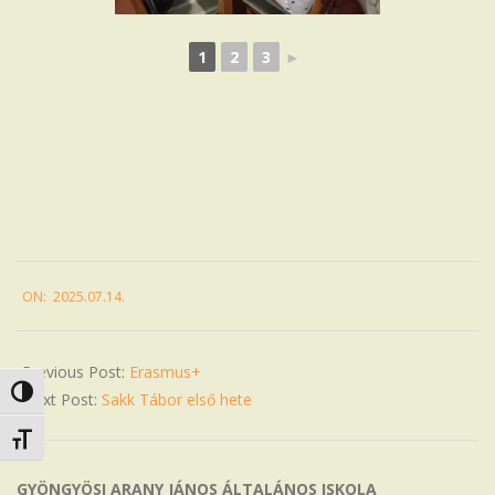
1
2
3
►
2025-
ON:
2025.07.14.
07-
14
Previous Post:
Erasmus+
Nagy kontraszt váltása
Next Post:
Sakk Tábor első hete
Betűméret váltása
GYÖNGYÖSI ARANY JÁNOS ÁLTALÁNOS ISKOLA