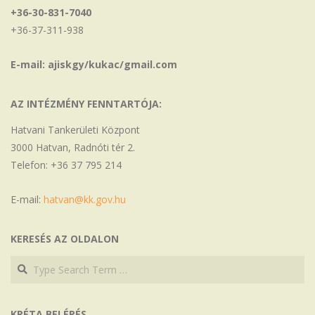
+36-30-831-7040
+36-37-311-938
E-mail: ajiskgy/kukac/gmail.com
AZ INTÉZMÉNY FENNTARTÓJA:
Hatvani Tankerületi Központ
3000 Hatvan, Radnóti tér 2.
Telefon: +36 37 795 214
E-mail:
hatvan@kk.gov.hu
KERESÉS AZ OLDALON
Search
Search
KRÉTA BELÉPÉS