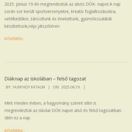
19
2025. június 19-én megrendeztük az alsós DÖK- napot.A nap
során sor került sportversenyekre, kreatív foglalkozásokra,
vetélkedőkre ,táncoltunk és énekeltünk, gyümölcssalátát
készítettünk,népi játszótéren
BŐVEBBEN…
Diáknap az iskolában – felső tagozat
2025-
BY:
HUNYADY KATALIN
ON:
2025.06.19.
06-
19
Mint minden évben, a hagyomány szerint idén is
megrendeztük az iskolai DÖK napot alsó és felső tagozatban.
Idén ez a nap
BŐVEBBEN…