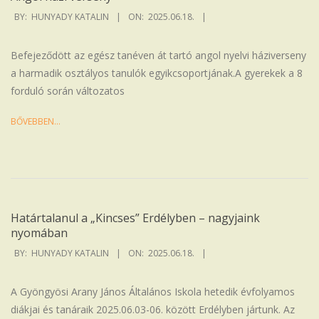
2025-
BY:
HUNYADY KATALIN
ON:
2025.06.18.
06-
18
Befejeződött az egész tanéven át tartó angol nyelvi háziverseny
a harmadik osztályos tanulók egyikcsoportjának.A gyerekek a 8
forduló során változatos
BŐVEBBEN…
Határtalanul a „Kincses” Erdélyben – nagyjaink
nyomában
2025-
BY:
HUNYADY KATALIN
ON:
2025.06.18.
06-
18
A Gyöngyösi Arany János Általános Iskola hetedik évfolyamos
diákjai és tanáraik 2025.06.03-06. között Erdélyben jártunk. Az