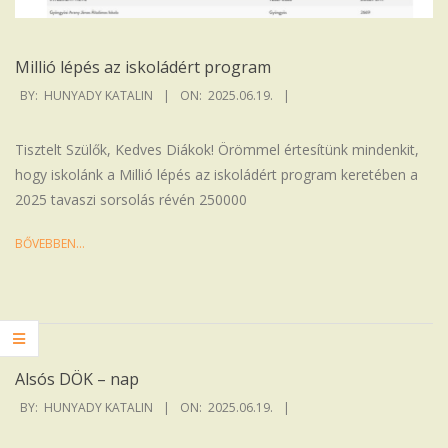
Millió lépés az iskoládért program
2025-
BY:
HUNYADY KATALIN
ON:
2025.06.19.
06-
19
Tisztelt Szülők, Kedves Diákok! Örömmel értesítünk mindenkit,
hogy iskolánk a Millió lépés az iskoládért program keretében a
2025 tavaszi sorsolás révén 250000
BŐVEBBEN…
Alsós DÖK – nap
2025-
BY:
HUNYADY KATALIN
ON:
2025.06.19.
06-