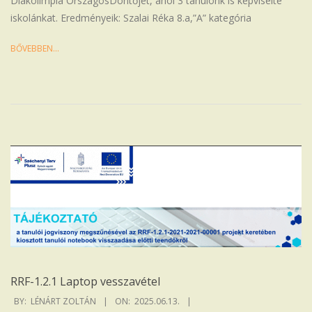
Diákolimpia OrszágosDöntőjét, ahol 3 tanulónk is képviselte
iskolánkat. Eredményeik: Szalai Réka 8.a,”A” kategória
BŐVEBBEN…
RRF-1.2.1 Laptop vesszavétel
2025-
BY:
LÉNÁRT ZOLTÁN
ON:
2025.06.13.