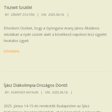
Tisztelt Szülők!
2025-
BY:
LÉNÁRT ZOLTÁN
ON:
2025.06.18.
06-
18
Értesítem Önöket, hogy a Gyöngyösi Arany János Általános
Iskolában a nyári szünet alatt a következő napokon lesz ügyelet
hivatalos ügyek
BŐVEBBEN…
Íjász Diákolimpia Országos Döntő
2025-
BY:
HUNYADY KATALIN
ON:
2025.06.16.
06-
16
2025. június 14-15-én rendezték Budapesten az Íjász