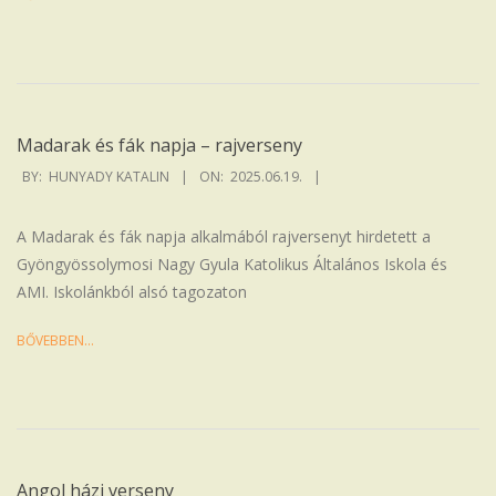
Madarak és fák napja – rajverseny
2025-
BY:
HUNYADY KATALIN
ON:
2025.06.19.
06-
19
A Madarak és fák napja alkalmából rajversenyt hirdetett a
Gyöngyössolymosi Nagy Gyula Katolikus Általános Iskola és
AMI. Iskolánkból alsó tagozaton
BŐVEBBEN…
Angol házi verseny