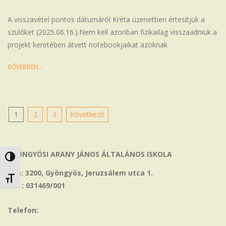
06-
13
A visszavétel pontos dátumáról Kréta üzenetben értesítjük a
szülőket (2025.06.16.).Nem kell azonban fizikailag visszaadniuk a
projekt keretében átvett notebookjaikat azoknak
BŐVEBBEN…
Bejegyzések
1
2
3
Következő
lapozása
GYÖNGYÖSI ARANY JÁNOS ÁLTALÁNOS ISKOLA
Nagy kontraszt váltása
Cím: 3200, Gyöngyös, Jeruzsálem utca 1.
Betűméret váltása
OM : 031469/001
Telefon: