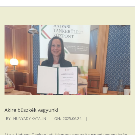
Iskola
Akire büszkék vagyunk!
2025-
BY:
HUNYADY KATALIN
ON:
2025.06.24.
06-
24
Ma a Hatvani Tankerületi Központ pedagógusnapi ünnepségén