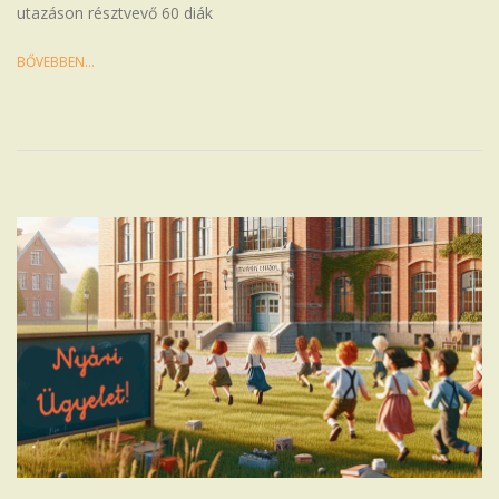
utazáson résztvevő 60 diák
BŐVEBBEN…