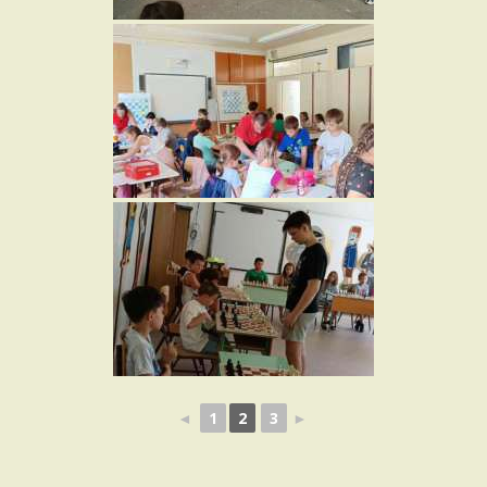
◄
1
2
3
►