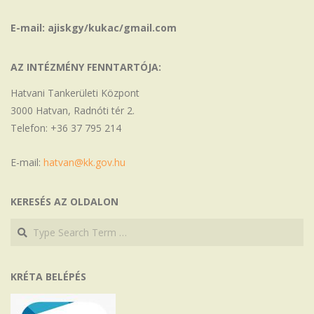
E-mail: ajiskgy/kukac/gmail.com
AZ INTÉZMÉNY FENNTARTÓJA:
Hatvani Tankerületi Központ
3000 Hatvan, Radnóti tér 2.
Telefon: +36 37 795 214
E-mail:
hatvan@kk.gov.hu
KERESÉS AZ OLDALON
Search
Search
KRÉTA BELÉPÉS