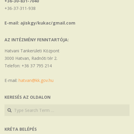
+36-30-831-7040
+36-37-311-938
E-mail: ajiskgy/kukac/gmail.com
AZ INTÉZMÉNY FENNTARTÓJA:
Hatvani Tankerületi Központ
3000 Hatvan, Radnóti tér 2.
Telefon: +36 37 795 214
E-mail:
hatvan@kk.gov.hu
KERESÉS AZ OLDALON
Search
Search
KRÉTA BELÉPÉS