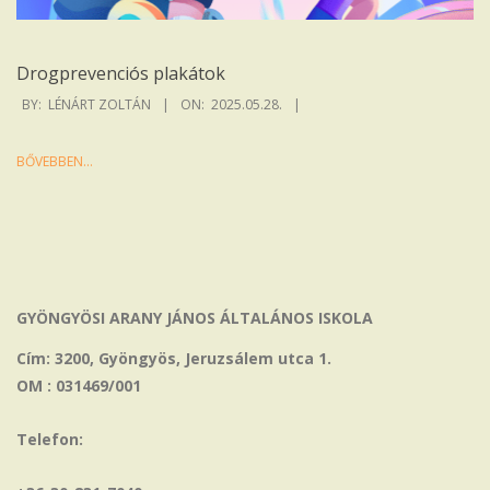
Drogprevenciós plakátok
2025-
BY:
LÉNÁRT ZOLTÁN
ON:
2025.05.28.
05-
28
BŐVEBBEN…
GYÖNGYÖSI ARANY JÁNOS ÁLTALÁNOS ISKOLA
Cím: 3200, Gyöngyös, Jeruzsálem utca 1.
OM : 031469/001
Telefon: