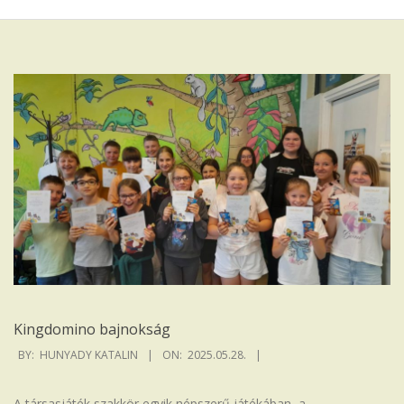
Iskola
Kingdomino bajnokság
2025-
BY:
HUNYADY KATALIN
ON:
2025.05.28.
05-
28
A társasjáték szakkör egyik népszerű játékában, a